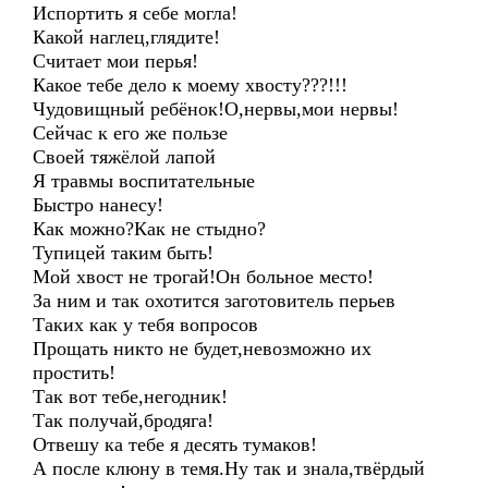
Испортить я себе могла!
Какой наглец,глядите!
Считает мои перья!
Какое тебе дело к моему хвосту???!!!
Чудовищный ребёнок!О,нервы,мои нервы!
Сейчас к его же пользе
Своей тяжёлой лапой
Я травмы воспитательные
Быстро нанесу!
Как можно?Как не стыдно?
Тупицей таким быть!
Мой хвост не трогай!Он больное место!
За ним и так охотится заготовитель перьев
Таких как у тебя вопросов
Прощать никто не будет,невозможно их
простить!
Так вот тебе,негодник!
Так получай,бродяга!
Отвешу ка тебе я десять тумаков!
А после клюну в темя.Ну так и знала,твёрдый