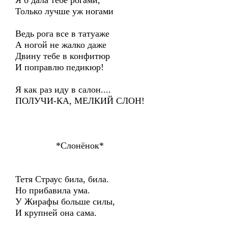
Я б дала тебе рогами,
Только лучше уж ногами
Ведь рога все в татуаже
А ногой не жалко даже
Двину тебе в конфитюр
И поправлю педикюр!
Я как раз иду в салон....
ПОЛУЧИ-КА, МЕЛКИЙ СЛОН!
*Слонёнок*
Тетя Страус била, била.
Но прибавила ума.
У Жирафы больше силы,
И крупней она сама.