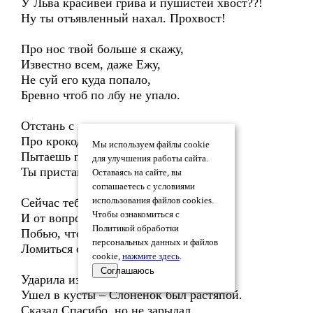
У Льва красивей грива и пушистей хвост??!
Ну ты отъявленный нахал. Прохвост!
Про нос твой больше я скажу,
Известно всем, даже Ежу,
Не суй его куда попало,
Бревно чтоб по лбу не упало.
Отстань с вопросом про еду,
Про крокодила. Ерунду
Мы используем файлы cookie
Пытаешь полчаса, нахал,
для улучшения работы сайта.
Ты приставучей, чем шакал.
Оставаясь на сайте, вы
соглашаетесь с условиями
Сейчас тебя я проучу
использования файлов cookies.
Чтобы ознакомиться с
И от вопросов отучу.
Политикой обработки
Побью, чтоб не было привычки,
персональных данных и файлов
Ломиться с любопытством в лички.
cookie,
нажмите здесь
.
Соглашаюсь
Ударила изящно мягкой лапой,
Ушел в кусты – Слоненок был растяпой.
Сказал Спасибо, но не зарыдал…