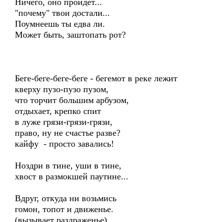
Ничего, оно пройдёт...
"почему" твои достали...
Поумнеешь ты едва ли.
Может быть, заштопать рот?
Беге-беге-беге-беге - бегемот в реке лежит
кверху пузо-пузо пузом,
что торчит большим арбузом,
отдыхает, крепко спит
в луже грязи-грязи-грязи,
право, ну не счастье разве?
кайфу - просто завались!
Ноздри в тине, уши в тине,
хвост в размокшей паутине...
Вдруг, откуда ни возьмись
гомон, топот и движенье.
(вызывает раздраженье)