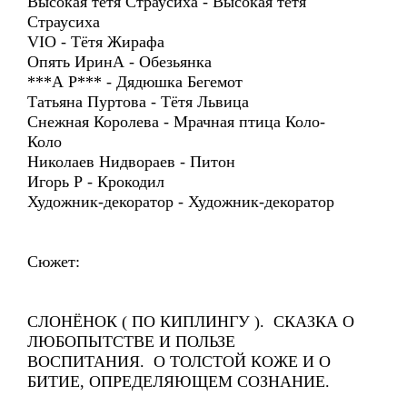
Высокая тётя Страусиха - Высокая тётя
Страусиха
VIO - Тётя Жирафа
Опять ИринА - Обезьянка
***А Р*** - Дядюшка Бегемот
Татьяна Пуртова - Тётя Львица
Снежная Королева - Мрачная птица Коло-
Коло
Николаев Нидвораев - Питон
Игорь Р - Крокодил
Художник-декоратор - Художник-декоратор
Сюжет:
СЛОНЁНОК ( ПО КИПЛИНГУ ). СКАЗКА О
ЛЮБОПЫТСТВЕ И ПОЛЬЗЕ
ВОСПИТАНИЯ. О ТОЛСТОЙ КОЖЕ И О
БИТИЕ, ОПРЕДЕЛЯЮЩЕМ СОЗНАНИЕ.