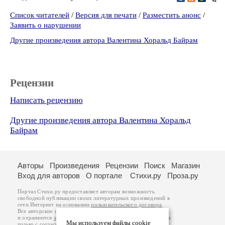
Список читателей
/
Версия для печати
/
Разместить анонс
/
Заявить о нарушении
Другие произведения автора Валентина Хоральд Байрам
Рецензии
Написать рецензию
Другие произведения автора Валентина Хоральд
Байрам
Авторы
Произведения
Рецензии
Поиск
Магазин
Вход для авторов
О портале
Стихи.ру
Проза.ру
Портал Стихи.ру предоставляет авторам возможность
свободной публикации своих литературных произведений в
сети Интернет на основании
пользовательского договора
.
Все авторские права на произведения принадлежат авторам
и охраняются
законом
. Перепечатка произведений возможна
Мы используем файлы cookie
только с согласия его автора, к которому вы можете