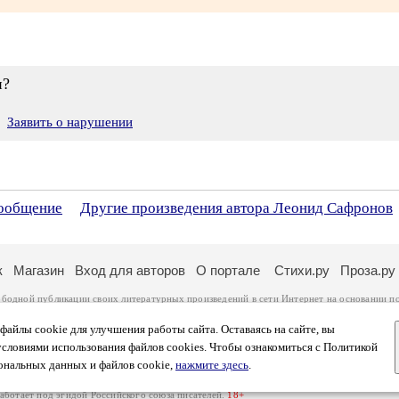
и?
Заявить о нарушении
сообщение
Другие произведения автора Леонид Сафронов
к
Магазин
Вход для авторов
О портале
Стихи.ру
Проза.ру
ободной публикации своих литературных произведений в сети Интернет на основании
п
ся
законом
. Перепечатка произведений возможна только с согласия его автора, к котором
ры несут самостоятельно на основании
правил публикации
и
законодательства Российско
айлы cookie для улучшения работы сайта. Оставаясь на сайте, вы
ональных данных
. Вы также можете посмотреть более подробную
информацию о портал
условиями использования файлов cookies. Чтобы ознакомиться с Политикой
тысяч посетителей, которые в общей сумме просматривают более двух миллионов страни
ональных данных и файлов cookie,
нажмите здесь
.
афе указано по две цифры: количество просмотров и количество посетителей.
работает под эгидой
Российского союза писателей
.
18+