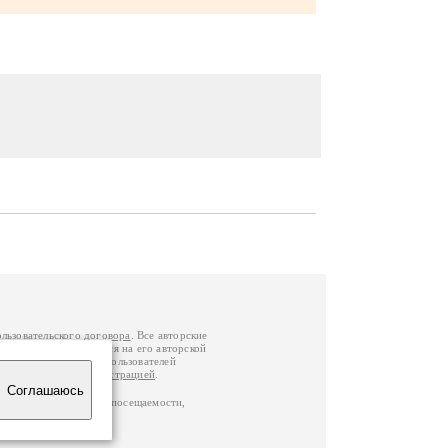
ользовательского договора
. Все авторские
у вы можете обратиться на его авторской
й Федерации
. Данные пользователей
е
и
связаться с администрацией
.
Соглашаюсь
ц по данным счетчика посещаемости,