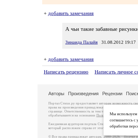
+
добавить замечания
А чьи такие забавные рисунк
Зинаида Палайя
31.08.2012 19:17
+
добавить замечания
Написать рецензию
Написать личное 
Авторы
Произведения
Рецензии
Поис
Портал Стихи.ру предоставляет авторам возможность св
права на произведения принадлежат авторам и охраняют
странице. Ответственность за тексты произведений авто
Мы используем ф
обрабатываются на основании
Политики обработки перс
соглашаетесь с 
Ежедневная аудитория портала Стихи.ру – порядка 200 
обработки перс
который расположен справа от этого текста. В каждой гр
© Все права принадлежат авторам, 2000-2026. Портал 