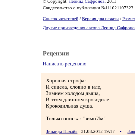
© Copyright:
Леонид Сафронов
, 2011
Свидетельство о публикации №111021107323
Список читателей
/
Версия для печати
/
Разме
Другие произведения автора Леонид Сафроно
Рецензии
Написать рецензию
Хорошая строфа:
И сидела, словно в иле,
Зимнем холодом дыша,
В этом длинном крокодиле
Крокодильная душа.
Только описка: "зимнИм"
Зинаида Палайя
31.08.2012 19:17
•
Зая