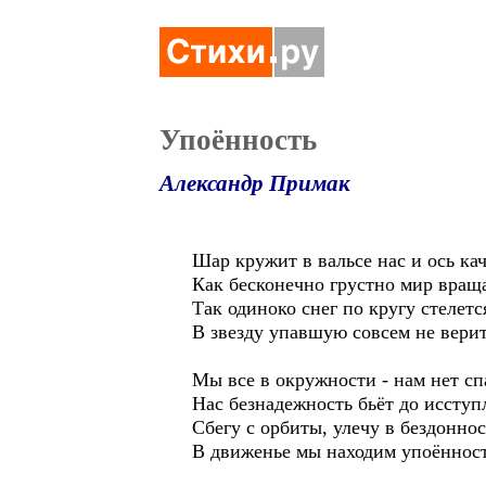
Упоённость
Александр Примак
Шар кружит в вальсе нас и ось кач
Как бесконечно грустно мир враща
Так одиноко снег по кругу стелетс
В звезду упавшую совсем не верит
Мы все в окружности - нам нет сп
Нас безнадежность бьёт до исступ
Сбегу с орбиты, улечу в бездоннос
В движенье мы находим упоённост