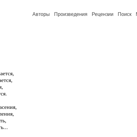
Авторы
Произведения
Рецензии
Поиск
ается,
ется,
я,
ся.
асения,
ления,
ть,
ь...