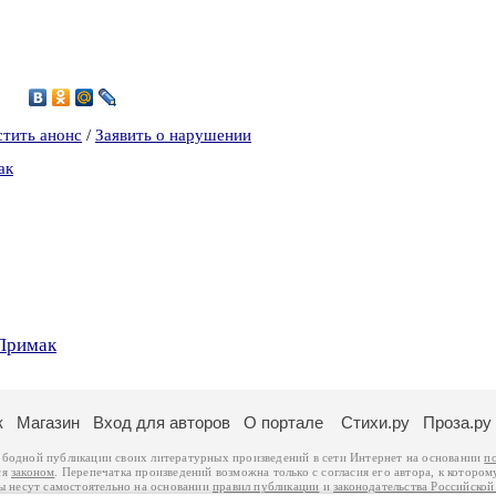
стить анонс
/
Заявить о нарушении
ак
 Примак
к
Магазин
Вход для авторов
О портале
Стихи.ру
Проза.ру
ободной публикации своих литературных произведений в сети Интернет на основании
п
ся
законом
. Перепечатка произведений возможна только с согласия его автора, к котором
ры несут самостоятельно на основании
правил публикации
и
законодательства Российско