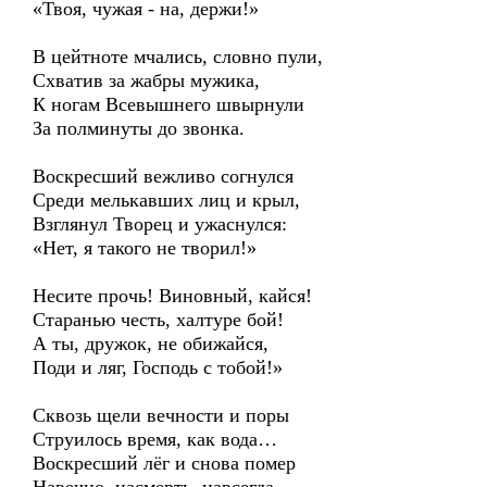
«Твоя, чужая - на, держи!»
В цейтноте мчались, словно пули,
Схватив за жабры мужика,
К ногам Всевышнего швырнули
За полминуты до звонка.
Воскресший вежливо согнулся
Среди мелькавших лиц и крыл,
Взглянул Творец и ужаснулся:
«Нет, я такого не творил!»
Несите прочь! Виновный, кайся!
Старанью честь, халтуре бой!
А ты, дружок, не обижайся,
Поди и ляг, Господь с тобой!»
Сквозь щели вечности и поры
Струилось время, как вода…
Воскресший лёг и снова помер