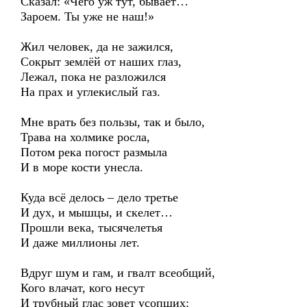
Сказал: «Чего уж тут, бывает…
Зароем. Ты уже не наш!»
Жил человек, да не зажился,
Сокрыт землёй от наших глаз,
Лежал, пока не разложился
На прах и углекислый газ.
Мне врать без пользы, так и было,
Трава на холмике росла,
Потом река погост размыла
И в море кости унесла.
Куда всё делось – дело третье
И дух, и мышцы, и скелет…
Прошли века, тысячелетья
И даже миллионы лет.
Вдруг шум и гам, и гвалт всеобщий,
Кого влачат, кого несут
И трубный глас зовет усопших: