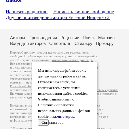
списке
.
Написать рецензию
Написать личное сообщение
Другие произведения автора Евгений Нищенко 2
Авторы
Произведения
Рецензии
Поиск
Магазин
Вход для авторов
О портале
Стихи.ру
Проза.ру
Портал Стихи.ру предоставляет авторам возможность
свободной публикации своих литературных произведений в
сети Интернет на основании
пользовательского договора
.
Все авторские права на произведения принадлежат авторам
и охраняются
законом
. Перепечатка произведений возможна
Мы используем файлы cookie
только с согласия его автора, к которому вы можете
обратиться на его авторской странице. Ответственность за
для улучшения работы сайта.
тексты произведений авторы несут самостоятельно на
Оставаясь на сайте, вы
основании
правил публикации
и
законодательства
Российской Федерации
. Данные пользователей
соглашаетесь с условиями
обрабатываются на основании
Политики обработки персональных данных
.
использования файлов cookies.
Вы также можете посмотреть более подробную
информацию о портале
и
связаться с администрацией
.
Чтобы ознакомиться с
Политикой обработки
Ежедневная аудитория портала Стихи.ру – порядка 200 тысяч
посетителей, которые в общей сумме просматривают более двух
персональных данных и файлов
миллионов страниц по данным счетчика посещаемости, который
cookie,
нажмите здесь
.
расположен справа от этого текста. В каждой графе указано по две
цифры: количество просмотров и количество посетителей.
Соглашаюсь
© Все права принадлежат авторам, 2000-2026. Портал работает под