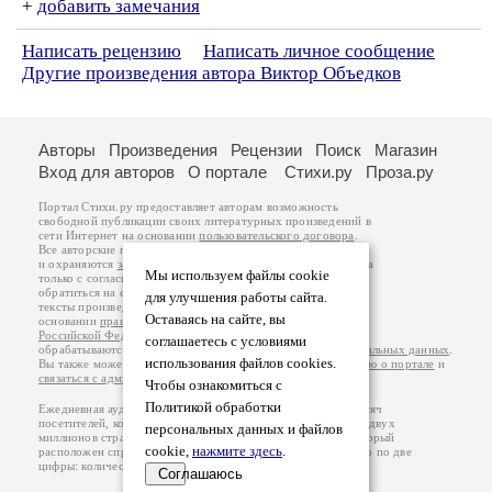
+
добавить замечания
Написать рецензию
Написать личное сообщение
Другие произведения автора Виктор Объедков
Авторы
Произведения
Рецензии
Поиск
Магазин
Вход для авторов
О портале
Стихи.ру
Проза.ру
Портал Стихи.ру предоставляет авторам возможность
свободной публикации своих литературных произведений в
сети Интернет на основании
пользовательского договора
.
Все авторские права на произведения принадлежат авторам
и охраняются
законом
. Перепечатка произведений возможна
Мы используем файлы cookie
только с согласия его автора, к которому вы можете
обратиться на его авторской странице. Ответственность за
для улучшения работы сайта.
тексты произведений авторы несут самостоятельно на
Оставаясь на сайте, вы
основании
правил публикации
и
законодательства
Российской Федерации
. Данные пользователей
соглашаетесь с условиями
обрабатываются на основании
Политики обработки персональных данных
.
использования файлов cookies.
Вы также можете посмотреть более подробную
информацию о портале
и
связаться с администрацией
.
Чтобы ознакомиться с
Политикой обработки
Ежедневная аудитория портала Стихи.ру – порядка 200 тысяч
посетителей, которые в общей сумме просматривают более двух
персональных данных и файлов
миллионов страниц по данным счетчика посещаемости, который
cookie,
нажмите здесь
.
расположен справа от этого текста. В каждой графе указано по две
цифры: количество просмотров и количество посетителей.
Соглашаюсь