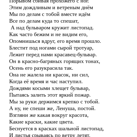
Порывом сбивая прохожего с ног.
Этим дождливым и ветреным днём
Мы по делам с тобой вместе идём
Все по делам куда то спешат,
А над бульваром кружит листопад.
Как часто бежим и не видим его,
Опомнишься вдруг, его время прошло.
Блестит под ногами сырой тротуар,
Лежит перед нами красавец-бульвар.
Он в красно-багряных горящих тонах,
Осень его разукрасила так.
Она не жалела ни красок, ни сил,
Когда её время и час наступил.
Дождями косыми хлещет бульвар,
Пытаясь залить этот яркий пожар.
Мы за руки держимся крепко с тобой.
А ну, не спеши же, Ленуша, постой.
Взгляни же какая вокруг красота,
Какие краски, какие цвета.
Беснуется в красках шальной листопад,
И листья срываясь по ветру летят.