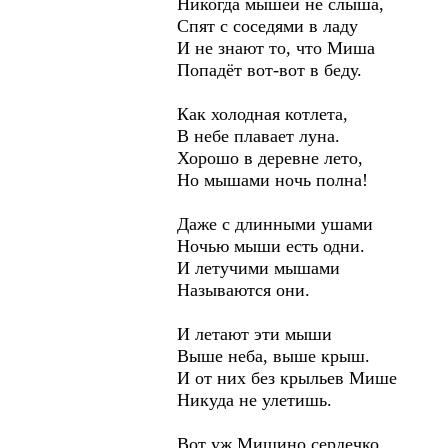
Никогда мышей не слыша,
Спят с соседями в ладу
И не знают то, что Миша
Попадёт вот-вот в беду.
Как холодная котлета,
В небе плавает луна.
Хорошо в деревне лето,
Но мышами ночь полна!
Даже с длинными ушами
Ночью мыши есть одни.
И летучими мышами
Называются они.
И летают эти мыши
Выше неба, выше крыш.
И от них без крыльев Мише
Никуда не улетишь.
Вот уж Мишино сердечко