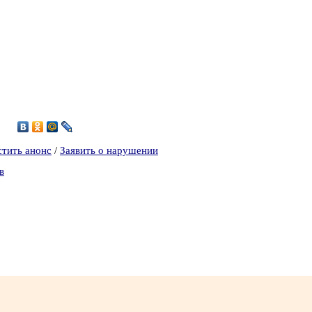
стить анонс
/
Заявить о нарушении
в