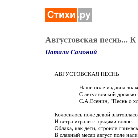
Августовская песнь... 
Натали Самоний
АВГУСТОВСКАЯ ПЕСНЬ
Наше поле издавна знак
С августовской дрожью поу
С.А.Есенин, "Песнь о хлебе
Колосилось поле девой златовлас
И ветра играли с прядями волос.
Облака, как дети, строили гримасы
В славный месяц август поле нали