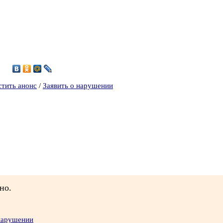
стить анонс
/
Заявить о нарушении
но.
 нарушении