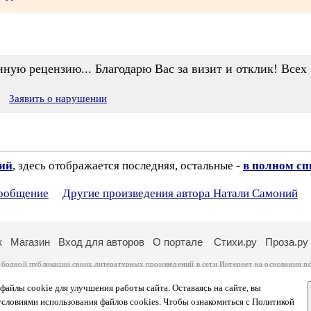
ую рецензию... Благодарю Вас за визит и отклик! Всех 
Заявить о нарушении
зий
, здесь отображается последняя, остальные -
в полном сп
сообщение
Другие произведения автора Натали Самоний
к
Магазин
Вход для авторов
О портале
Стихи.ру
Проза.ру
ободной публикации своих литературных произведений в сети Интернет на основании
п
ся
законом
. Перепечатка произведений возможна только с согласия его автора, к котором
ры несут самостоятельно на основании
правил публикации
и
законодательства Российско
айлы cookie для улучшения работы сайта. Оставаясь на сайте, вы
ональных данных
. Вы также можете посмотреть более подробную
информацию о портал
условиями использования файлов cookies. Чтобы ознакомиться с Политикой
тысяч посетителей, которые в общей сумме просматривают более двух миллионов страни