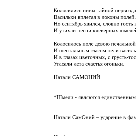
Колосились нивы тайной первозд
Васильки вплетая в локоны полей.
Но сентябрь явился, словно гость
И утихли песни клеверных шмеле
Колосилось поле девою печальной
И шептальным гласом пели василь
И в глазах цветочных, с грусть-т
Угасали лета счастья огоньки.
Натали САМОНИЙ
*Шмели - являются единственным
Натали СамОний – ударение в фам