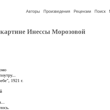
Авторы
Произведения
Рецензии
Поиск
К картине Инессы Морозовой
омо
тру...
", 1921 г.
ой
...
лось.