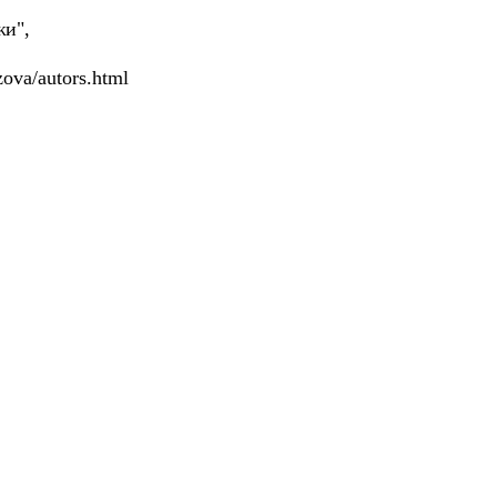
жи",
zova/autors.html