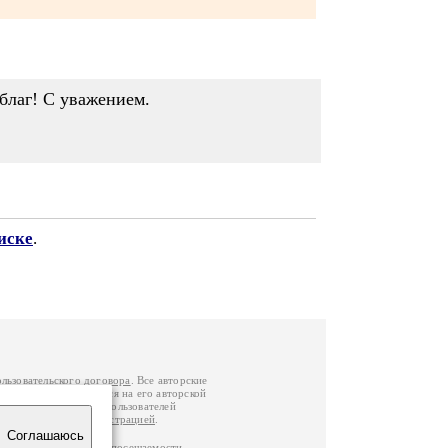
благ! С уважением.
иске
.
ользовательского договора
. Все авторские
у вы можете обратиться на его авторской
й Федерации
. Данные пользователей
е
и
связаться с администрацией
.
Соглашаюсь
ц по данным счетчика посещаемости,