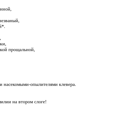
анной,
 незваный,
й*.
,
ки,
оской прощальной,
и насекомыми-опылителями клевера.
илии на втором слоге!