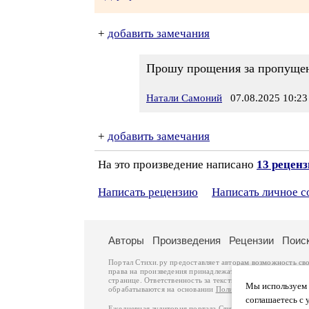
+
добавить замечания
Прошу прощения за пропущенн
Натали Самоний
07.08.2025 10:23
+
добавить замечания
На это произведение написано
13 рецен
Написать рецензию
Написать личное 
Авторы
Произведения
Рецензии
Поис
Портал Стихи.ру предоставляет авторам возможность св
права на произведения принадлежат авторам и охраняют
странице. Ответственность за тексты произведений авто
Мы используем ф
обрабатываются на основании
Политики обработки перс
соглашаетесь с 
Ежедневная аудитория портала Стихи.ру – порядка 200 