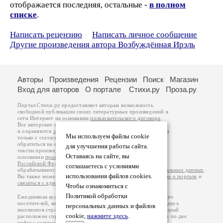
отображается последняя, остальные -
в полном
списке
.
Написать рецензию
Написать личное сообщение
Другие произведения автора Возбуждённая Ирэль
Авторы
Произведения
Рецензии
Поиск
Магазин
Вход для авторов
О портале
Стихи.ру
Проза.ру
Портал Стихи.ру предоставляет авторам возможность
свободной публикации своих литературных произведений в
сети Интернет на основании
пользовательского договора
.
Все авторские права на произведения принадлежат авторам
и охраняются
законом
. Перепечатка произведений возможна
Мы используем файлы cookie
только с согласия его автора, к которому вы можете
обратиться на его авторской странице. Ответственность за
для улучшения работы сайта.
тексты произведений авторы несут самостоятельно на
Оставаясь на сайте, вы
основании
правил публикации
и
законодательства
Российской Федерации
. Данные пользователей
соглашаетесь с условиями
обрабатываются на основании
Политики обработки персональных данных
.
использования файлов cookies.
Вы также можете посмотреть более подробную
информацию о портале
и
связаться с администрацией
.
Чтобы ознакомиться с
Политикой обработки
Ежедневная аудитория портала Стихи.ру – порядка 200 тысяч
посетителей, которые в общей сумме просматривают более двух
персональных данных и файлов
миллионов страниц по данным счетчика посещаемости, который
cookie,
нажмите здесь
.
расположен справа от этого текста. В каждой графе указано по две
цифры: количество просмотров и количество посетителей.