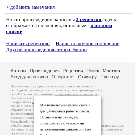
+
добавить замечания
На это произведение написаны
2 рецензии
, здесь
отображается последняя, остальные -
в полном
списке
.
Написать рецензию
Написать личное сообщение
Другие произведения автора Эльтон
Авторы
Произведения
Рецензии
Поиск
Магазин
Вход для авторов
О портале
Стихи.ру
Проза.ру
Портал Стихи.ру предоставляет авторам возможность
свободной публикации своих литературных произведений в
сети Интернет на основании
пользовательского договора
.
Все авторские права на произведения принадлежат авторам
и охраняются
законом
. Перепечатка произведений возможна
Мы используем файлы cookie
только с согласия его автора, к которому вы можете
обратиться на его авторской странице. Ответственность за
для улучшения работы сайта.
тексты произведений авторы несут самостоятельно на
Оставаясь на сайте, вы
основании
правил публикации
и
законодательства
Российской Федерации
. Данные пользователей
соглашаетесь с условиями
обрабатываются на основании
Политики обработки персональных данных
.
использования файлов cookies.
Вы также можете посмотреть более подробную
информацию о портале
и
связаться с администрацией
.