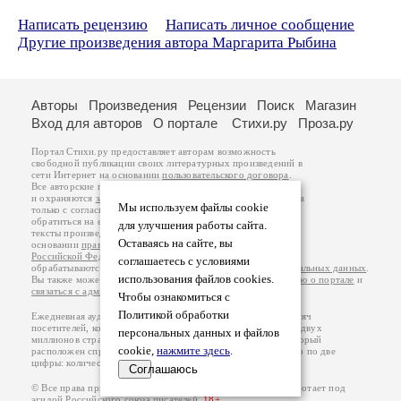
Написать рецензию
Написать личное сообщение
Другие произведения автора Маргарита Рыбина
Авторы
Произведения
Рецензии
Поиск
Магазин
Вход для авторов
О портале
Стихи.ру
Проза.ру
Портал Стихи.ру предоставляет авторам возможность
свободной публикации своих литературных произведений в
сети Интернет на основании
пользовательского договора
.
Все авторские права на произведения принадлежат авторам
и охраняются
законом
. Перепечатка произведений возможна
Мы используем файлы cookie
только с согласия его автора, к которому вы можете
обратиться на его авторской странице. Ответственность за
для улучшения работы сайта.
тексты произведений авторы несут самостоятельно на
Оставаясь на сайте, вы
основании
правил публикации
и
законодательства
Российской Федерации
. Данные пользователей
соглашаетесь с условиями
обрабатываются на основании
Политики обработки персональных данных
.
использования файлов cookies.
Вы также можете посмотреть более подробную
информацию о портале
и
связаться с администрацией
.
Чтобы ознакомиться с
Политикой обработки
Ежедневная аудитория портала Стихи.ру – порядка 200 тысяч
посетителей, которые в общей сумме просматривают более двух
персональных данных и файлов
миллионов страниц по данным счетчика посещаемости, который
cookie,
нажмите здесь
.
расположен справа от этого текста. В каждой графе указано по две
цифры: количество просмотров и количество посетителей.
Соглашаюсь
© Все права принадлежат авторам, 2000-2026. Портал работает под
эгидой
Российского союза писателей
.
18+