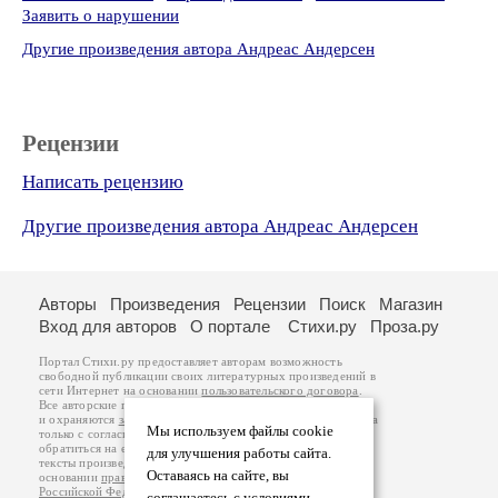
Заявить о нарушении
Другие произведения автора Андреас Андерсен
Рецензии
Написать рецензию
Другие произведения автора Андреас Андерсен
Авторы
Произведения
Рецензии
Поиск
Магазин
Вход для авторов
О портале
Стихи.ру
Проза.ру
Портал Стихи.ру предоставляет авторам возможность
свободной публикации своих литературных произведений в
сети Интернет на основании
пользовательского договора
.
Все авторские права на произведения принадлежат авторам
и охраняются
законом
. Перепечатка произведений возможна
Мы используем файлы cookie
только с согласия его автора, к которому вы можете
обратиться на его авторской странице. Ответственность за
для улучшения работы сайта.
тексты произведений авторы несут самостоятельно на
Оставаясь на сайте, вы
основании
правил публикации
и
законодательства
Российской Федерации
. Данные пользователей