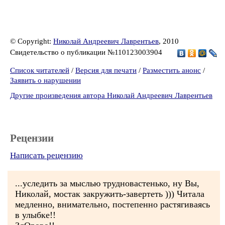
© Copyright:
Николай Андреевич Лаврентьев
, 2010
Свидетельство о публикации №110123003904
Список читателей
/
Версия для печати
/
Разместить анонс
/
Заявить о нарушении
Другие произведения автора Николай Андреевич Лаврентьев
Рецензии
Написать рецензию
...уследить за мыслью трудновастенько, ну Вы,
Николай, мостак закружить-завертеть ))) Читала
медленно, внимательно, постепенно растягиваясь
в улыбке!!