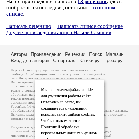
На это произведение написано
13 рецензий
, здесь
отображается последняя, остальные -
в полном
списке
.
Написать рецензию
Написать личное сообщение
Другие произведения автора Натали Самоний
Авторы
Произведения
Рецензии
Поиск
Магазин
Вход для авторов
О портале
Стихи.ру
Проза.ру
Портал Стихи.ру предоставляет авторам возможность
свободной публикации своих литературных произведений в
сети Интернет на основании
пользовательского договора
.
Все авторские права на произведения принадлежат авторам
и охраняются
законом
. Перепечатка произведений возможна
Мы используем файлы cookie
только с согласия его автора, к которому вы можете
обратиться на его авторской странице. Ответственность за
для улучшения работы сайта.
тексты произведений авторы несут самостоятельно на
Оставаясь на сайте, вы
основании
правил публикации
и
законодательства
Российской Федерации
. Данные пользователей
соглашаетесь с условиями
обрабатываются на основании
Политики обработки персональных данных
.
использования файлов cookies.
Вы также можете посмотреть более подробную
информацию о портале
и
связаться с администрацией
.
Чтобы ознакомиться с
Политикой обработки
Ежедневная аудитория портала Стихи.ру – порядка 200 тысяч
посетителей, которые в общей сумме просматривают более двух
персональных данных и файлов
миллионов страниц по данным счетчика посещаемости, который