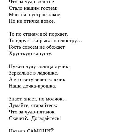
Что за чудо золотое
Стало нашим гостем:
Мчится шустрое такое,
Но не птичка вовсе.
То по стенам всё порхает,
То вдруг – «прыг» на люстру…
Гость совсем не обожает
Хрусткую капусту.
Нужен чуду солнца лучик,
Зеркальце в ладошке.
А к ответу знает ключик
Наша дочка-крошка.
Знает, знает, но молчок…
Думайте, старайтесь:
Что за чудо-пятачок
Скачет?.. Догадайтесь!
Натали САМОНИЙ,