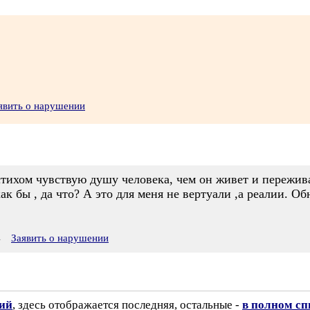
явить о нарушении
ихом чувствую душу человека, чем он живет и переживаю
ак бы , да что? А это для меня не вертуали ,а реалии. О
4
Заявить о нарушении
зий
, здесь отображается последняя, остальные -
в полном сп