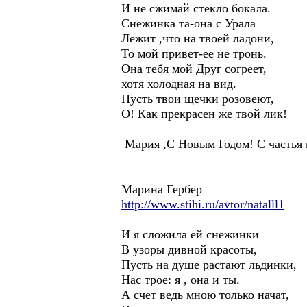
И не сжимай стекло бокала.
Снежинка та-она с Урала
Лежит ,что на твоей ладони,
То мой привет-ее не тронь.
Она тебя мой Друг согреет,
хотя холодная на вид.
Пусть твои щечки розовеют,
О! Как прекрасен же твой лик!
Мария ,С Новым Годом! С частья 
Марина Гербер
http://www.stihi.ru/avtor/natalll1
И я сложила ей снежинки
В узоры дивной красоты,
Пусть на душе растают льдинки,
Нас трое: я , она и ты.
А счет ведь мною только начат,