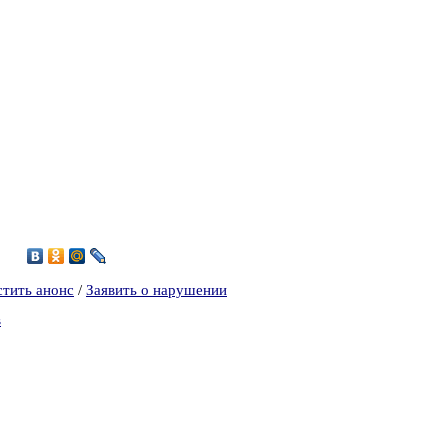
8
стить анонс
/
Заявить о нарушении
в