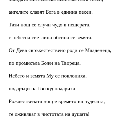
ангелите славят Бога в единна песен.
Тази нощ се случи чудо в пещерата,
с небесна светлина обсипа се земята.
От Дева свръхестествено роди се Младенеца,
по промисъла Божи на Твореца.
Небето и земята Му се поклониха,
подаръци на Господ подариха.
Рождествената нощ е времето на чудесата,
те оживяват в чистотата на душата!