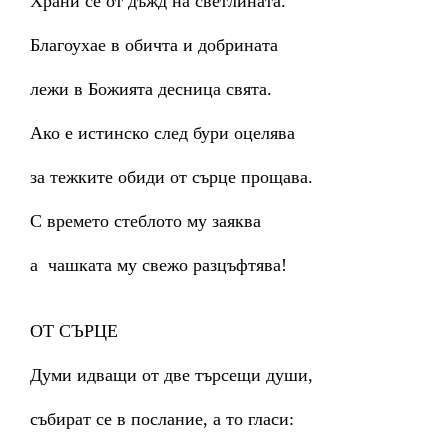
Храни се от дъжд на светлината.
Благоухае в обичта и добрината
лежи в Божията десница свята.
Ако е истинско след бури оцелява
за тежките обиди от сърце прощава.
С времето стеблото му заяква
а чашката му свежо разцъфтява!
ОТ СЪРЦЕ
Думи идващи от две търсещи души,
събират се в послание, а то гласи: