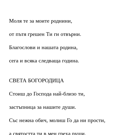
Моля те за моите роднини,
от пътя грешен Ти ги отвърни.
Благослови и нашата родина,
сега и всяка следваща година.
СВЕТА БОГОРОДИЦА
Стоиш до Господа най-близо ти,
застъпница за нашите души.
Със нежна обич, молиш Го да ни прости,
а святостта ти в мен греха руши.