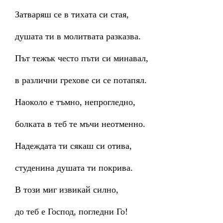
Затваряш се в тихата си стая,
душата ти в молитвата разказва.
Път тежък често пъти си минавал,
в различни грехове си се потапял.
Наоколо е тъмно, непрогледно,
болката в теб те мъчи неотменно.
Надеждата ти сякаш си отива,
студенина душата ти покрива.
В този миг извикай силно,
до теб е Господ, погледни Го!