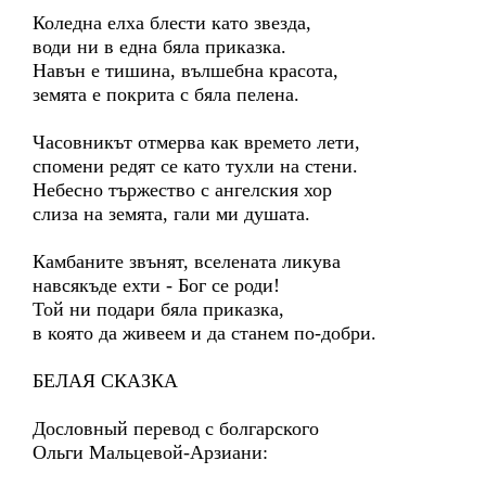
Коледна елха блести като звезда,
води ни в една бяла приказка.
Навън е тишина, вълшебна красота,
земята е покрита с бяла пелена.
Часовникът отмерва как времето лети,
спомени редят се като тухли на стени.
Небесно тържество с ангелския хор
слиза на земята, гали ми душата.
Камбаните звънят, вселената ликува
навсякъде ехти - Бог се роди!
Той ни подари бяла приказка,
в която да живеем и да станем по-добри.
БЕЛАЯ СКАЗКА
Дословный перевод с болгарского
Ольги Мальцевой-Арзиани: