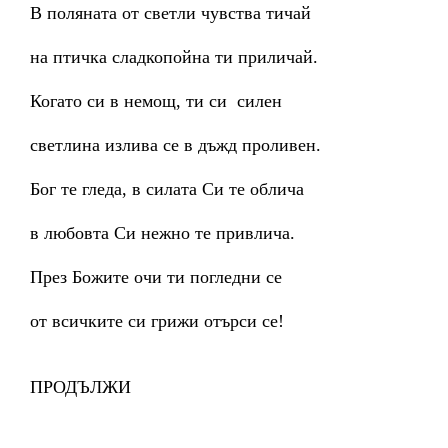
В поляната от светли чувства тичай
на птичка сладкопойна ти приличай.
Когато си в немощ, ти си силен
светлина излива се в дъжд проливен.
Бог те гледа, в силата Си те облича
в любовта Си нежно те привлича.
През Божите очи ти погледни се
от всичките си грижи отърси се!
ПРОДЪЛЖИ