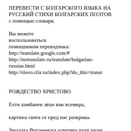
ПЕРЕВЕСТИ С БОЛГАРСКОГО ЯЗЫКА НА
РУССКИЙ СТИХИ БОЛГАРСКИХ ПОЭТОВ
с помощью словаря.
Вы можете
воспользоваться
помощником переводчика:
http://translate.google.com/#
http://mrtranslate.ru/translate/bulgarian-
russian.html
http://slovo.rila.ru/index.php?do_this=transr
РОЖДЕСТВО ХРИСТОВО
Ехти камбанен звън във всемира,
картина свята се пред нас разкрива.
Звездата Витлеемска осветява пътя тесен,