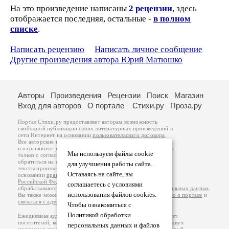
На это произведение написаны
2 рецензии
, здесь
отображается последняя, остальные -
в полном
списке
.
Написать рецензию
Написать личное сообщение
Другие произведения автора Юрий Матюшко
Авторы
Произведения
Рецензии
Поиск
Магазин
Вход для авторов
О портале
Стихи.ру
Проза.ру
Портал Стихи.ру предоставляет авторам возможность
свободной публикации своих литературных произведений в
сети Интернет на основании
пользовательского договора
.
Все авторские права на произведения принадлежат авторам
и охраняются
законом
. Перепечатка произведений возможна
Мы используем файлы cookie
только с согласия его автора, к которому вы можете
обратиться на его авторской странице. Ответственность за
для улучшения работы сайта.
тексты произведений авторы несут самостоятельно на
Оставаясь на сайте, вы
основании
правил публикации
и
законодательства
Российской Федерации
. Данные пользователей
соглашаетесь с условиями
обрабатываются на основании
Политики обработки персональных данных
.
использования файлов cookies.
Вы также можете посмотреть более подробную
информацию о портале
и
связаться с администрацией
.
Чтобы ознакомиться с
Политикой обработки
Ежедневная аудитория портала Стихи.ру – порядка 200 тысяч
посетителей, которые в общей сумме просматривают более двух
персональных данных и файлов