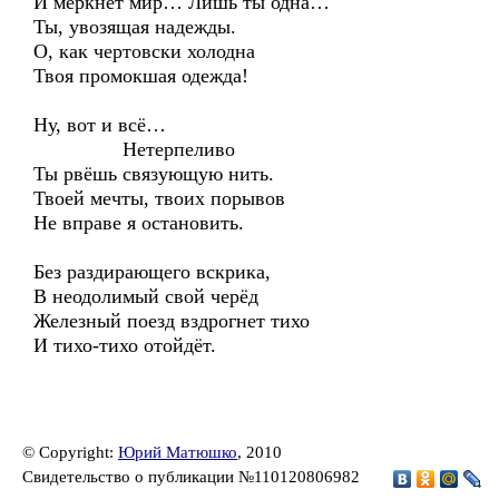
И меркнет мир… Лишь ты одна…
Ты, увозящая надежды.
О, как чертовски холодна
Твоя промокшая одежда!
Ну, вот и всё…
Нетерпеливо
Ты рвёшь связующую нить.
Твоей мечты, твоих порывов
Не вправе я остановить.
Без раздирающего вскрика,
В неодолимый свой черёд
Железный поезд вздрогнет тихо
И тихо-тихо отойдёт.
© Copyright:
Юрий Матюшко
, 2010
Свидетельство о публикации №110120806982