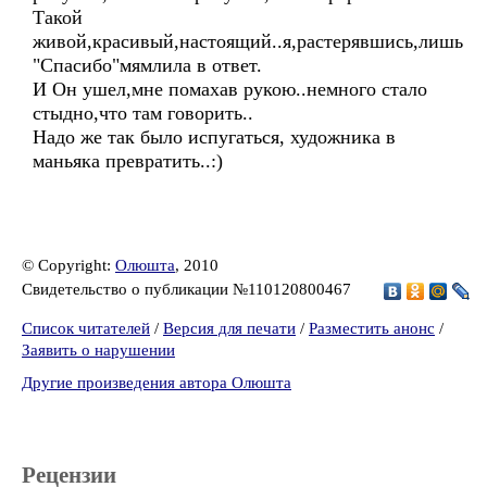
Такой
живой,красивый,настоящий..я,растерявшись,лишь
"Спасибо"мямлила в ответ.
И Он ушел,мне помахав рукою..немного стало
стыдно,что там говорить..
Надо же так было испугаться, художника в
маньяка превратить..:)
© Copyright:
Олюшта
, 2010
Свидетельство о публикации №110120800467
Список читателей
/
Версия для печати
/
Разместить анонс
/
Заявить о нарушении
Другие произведения автора Олюшта
Рецензии