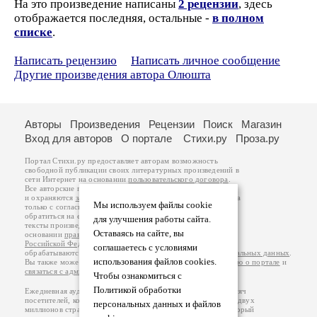
На это произведение написаны
2 рецензии
, здесь
отображается последняя, остальные -
в полном
списке
.
Написать рецензию
Написать личное сообщение
Другие произведения автора Олюшта
Авторы
Произведения
Рецензии
Поиск
Магазин
Вход для авторов
О портале
Стихи.ру
Проза.ру
Портал Стихи.ру предоставляет авторам возможность
свободной публикации своих литературных произведений в
сети Интернет на основании
пользовательского договора
.
Все авторские права на произведения принадлежат авторам
и охраняются
законом
. Перепечатка произведений возможна
Мы используем файлы cookie
только с согласия его автора, к которому вы можете
обратиться на его авторской странице. Ответственность за
для улучшения работы сайта.
тексты произведений авторы несут самостоятельно на
Оставаясь на сайте, вы
основании
правил публикации
и
законодательства
Российской Федерации
. Данные пользователей
соглашаетесь с условиями
обрабатываются на основании
Политики обработки персональных данных
.
использования файлов cookies.
Вы также можете посмотреть более подробную
информацию о портале
и
связаться с администрацией
.
Чтобы ознакомиться с
Политикой обработки
Ежедневная аудитория портала Стихи.ру – порядка 200 тысяч
посетителей, которые в общей сумме просматривают более двух
персональных данных и файлов
миллионов страниц по данным счетчика посещаемости, который