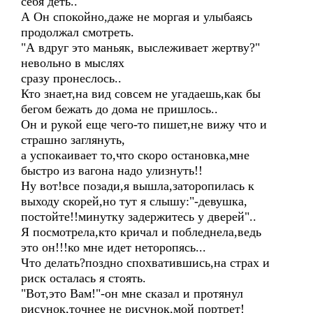
себя деть..
А Он спокойно,даже не моргая и улыбаясь
продолжал смотреть.
"А вдруг это маньяк, выслеживает жертву?"
невольно в мыслях
сразу пронеслось..
Кто знает,на вид совсем не угадаешь,как бы
бегом бежать до дома не пришлось..
Он и рукой еще чего-то пишет,не вижу что и
страшно заглянуть,
а успокаивает то,что скоро остановка,мне
быстро из вагона надо улизнуть!!
Ну вот!все позади,я вышла,заторопилась к
выходу скорей,но тут я слышу:"-девушка,
постойте!!минутку задержитесь у дверей"..
Я посмотрела,кто кричал и побледнела,ведь
это он!!!ко мне идет неторопясь...
Что делать?поздно спохватившись,на страх и
риск осталась я стоять.
"Вот,это Вам!"-он мне сказал и протянул
рисунок,точнее не рисунок,мой портрет!