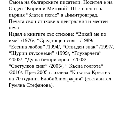
Съюза на българските писатели. Носител е на
Орден “Кирил и Методий” ІІІ степен и на
първия “Златен пегас” в Димитровград.
Печата свои стихове в централния и местен
печат.
Издал е книгите със стихове: “Викай ме по
име” /1976/, “Среднощен сняг” /1989/,
“Есенна любов” /1994/, “Отвъден знак” /1997/,
“Щурци глухонеми” /1999/, “Глухарчета”
/2003/, “Душа безпризорна” /2003/,
“Светулков сняг” /2005/, “ Късна голгота“
/2010/. През 2005 г. излиза “Кръстьо Кръстев
на 70 години. Биобиблиография” (съставител
Румяна Стефанова).