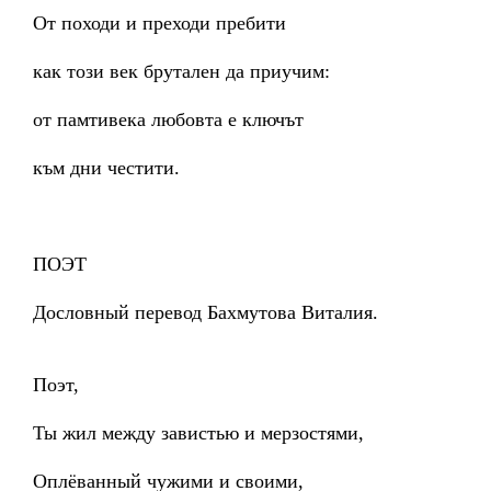
От походи и преходи пребити
как този век брутален да приучим:
от памтивека любовта е ключът
към дни честити.
ПОЭТ
Дословный перевод Бахмутова Виталия.
Поэт,
Ты жил между завистью и мерзостями,
Оплёванный чужими и своими,