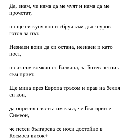
Да, знам, че няма да ме чуят и няма да ме
прочетат,
но ще си купя кон и сбруя към дълг суров
готов за път.
Незнаен воин да си остана, незнаен и като
поет,
но аз съм комкан от Балкана, за Ботев четник
съм приет.
Ще мина през Европа тръсом и прав на белия
си кон,
да опресня свястта им къса, че Българин е
Симеон,
че песен българска се носи достойно в
Космоса висок+