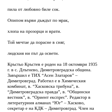
пила от любовно биле сок.
Опипом върви дъждът по мрак,
хлопа на прозорци и врати.
Той мечтае да порасне в сняг,
людския ни път да освети.
Кръстьо Кръстев е роден на 18 октомври 1935
г. в с. Длъгнево, Димитровградска община.
Завършил е ТИХ “Асен Златаров” –
Димитровград. Работил е в Химическия
комбинат, в. “Хасковска трибуна”, в.
“Димитровградска правда”, в. “Общински
вестник”, в. “Ориент експрес”. Редактор в
литературния алманах “Юг” – Хасково,
секретар е на КДК – Димитровград. Член на