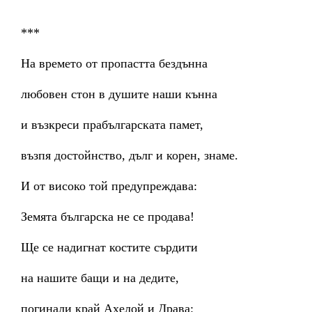
***
На времето от пропастта бездънна
любовен стон в душите наши кънна
и възкреси прабългарската памет,
възпя достойнство, дълг и корен, знаме.
И от високо той предупреждава:
Земята българска не се продава!
Ще се надигнат костите сърдити
на нашите бащи и на дедите,
погинали край Ахелой и Драва: