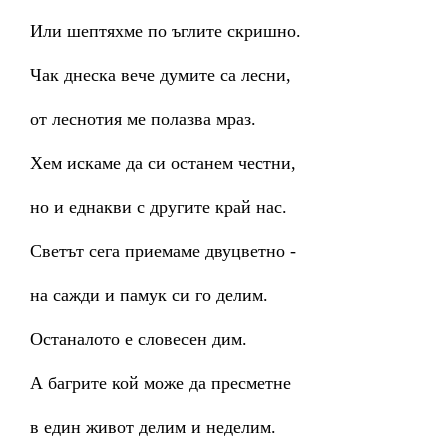
Или шептяхме по ъглите скришно.
Чак днеска вече думите са лесни,
от леснотия ме полазва мраз.
Хем искаме да си останем честни,
но и еднакви с другите край нас.
Светът сега приемаме двуцветно -
на сажди и памук си го делим.
Останалото е словесен дим.
А багрите кой може да пресметне
в един живот делим и неделим.