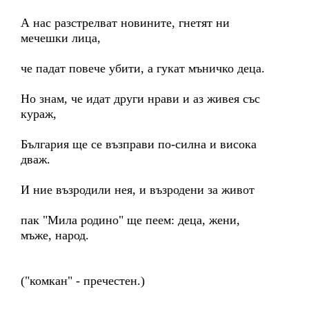
А нас разстрелват новините, гнетят ни
мечешки лица,
че падат повече убити, а гукат мъничко деца.
Но знам, че идат други нрави и аз живея със
кураж,
България ще се възправи по-силна и висока
дваж.
И ние възродили нея, и възродени за живот
пак "Мила родино" ще пеем: деца, жени,
мъже, народ.
("комкан" - пречестен.)