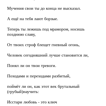
Мучения свои ты до конца не высказал.
А ещё на тебя лают борзые.
Теперь ты лежишь под мрамором, носишь
позднюю славу,
От твоих строф блещет гневный огонь,
Человек сегодняшний лучше становится ли,
Понял ли он твои тревоги.
Походами и переходами разбитый,
поймёт ли он, как этот век брутальный
(грубый)научить:
Исстари любовь - это ключ