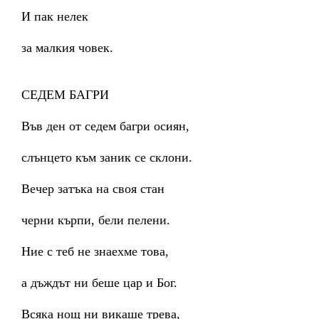
И пак нелек
за малкия човек.
СЕДЕМ БАГРИ
Във ден от седем багри осиян,
слънцето към заник се склони.
Вечер затъка на своя стан
черни кърпи, бели пелени.
Ние с теб не знаехме това,
а дъждът ни беше цар и Бог.
Всяка нощ ни викаше трева,