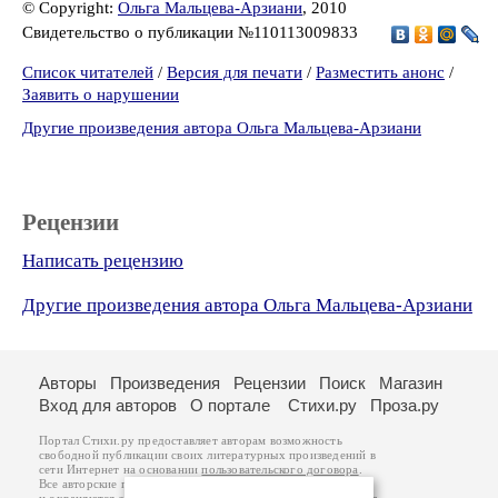
© Copyright:
Ольга Мальцева-Арзиани
, 2010
Свидетельство о публикации №110113009833
Список читателей
/
Версия для печати
/
Разместить анонс
/
Заявить о нарушении
Другие произведения автора Ольга Мальцева-Арзиани
Рецензии
Написать рецензию
Другие произведения автора Ольга Мальцева-Арзиани
Авторы
Произведения
Рецензии
Поиск
Магазин
Вход для авторов
О портале
Стихи.ру
Проза.ру
Портал Стихи.ру предоставляет авторам возможность
свободной публикации своих литературных произведений в
сети Интернет на основании
пользовательского договора
.
Все авторские права на произведения принадлежат авторам