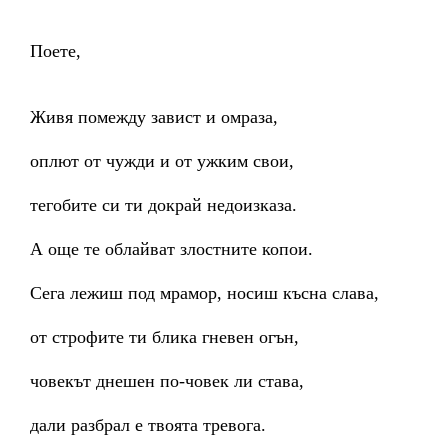
Поете,
Живя помежду завист и омраза,
оплют от чужди и от ужким свои,
тегобите си ти докрай недоизказа.
А още те облайват злостните копои.
Сега лежиш под мрамор, носиш късна слава,
от строфите ти блика гневен огън,
човекът днешен по-човек ли става,
дали разбрал е твоята тревога.