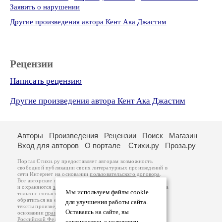
Заявить о нарушении
Другие произведения автора Кент Ака Джастим
Рецензии
Написать рецензию
Другие произведения автора Кент Ака Джастим
Авторы
Произведения
Рецензии
Поиск
Магазин
Вход для авторов
О портале
Стихи.ру
Проза.ру
Портал Стихи.ру предоставляет авторам возможность
свободной публикации своих литературных произведений в
сети Интернет на основании
пользовательского договора
.
Все авторские права на произведения принадлежат авторам
и охраняются
законом
. Перепечатка произведений возможна
Мы используем файлы cookie
только с согласия его автора, к которому вы можете
обратиться на его авторской странице. Ответственность за
для улучшения работы сайта.
тексты произведений авторы несут самостоятельно на
Оставаясь на сайте, вы
основании
правил публикации
и
законодательства
Российской Федерации
. Данные пользователей