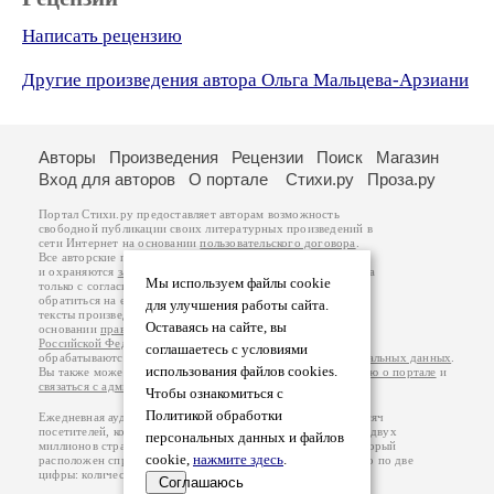
Написать рецензию
Другие произведения автора Ольга Мальцева-Арзиани
Авторы
Произведения
Рецензии
Поиск
Магазин
Вход для авторов
О портале
Стихи.ру
Проза.ру
Портал Стихи.ру предоставляет авторам возможность
свободной публикации своих литературных произведений в
сети Интернет на основании
пользовательского договора
.
Все авторские права на произведения принадлежат авторам
и охраняются
законом
. Перепечатка произведений возможна
Мы используем файлы cookie
только с согласия его автора, к которому вы можете
обратиться на его авторской странице. Ответственность за
для улучшения работы сайта.
тексты произведений авторы несут самостоятельно на
Оставаясь на сайте, вы
основании
правил публикации
и
законодательства
Российской Федерации
. Данные пользователей
соглашаетесь с условиями
обрабатываются на основании
Политики обработки персональных данных
.
использования файлов cookies.
Вы также можете посмотреть более подробную
информацию о портале
и
связаться с администрацией
.
Чтобы ознакомиться с
Политикой обработки
Ежедневная аудитория портала Стихи.ру – порядка 200 тысяч
посетителей, которые в общей сумме просматривают более двух
персональных данных и файлов
миллионов страниц по данным счетчика посещаемости, который
cookie,
нажмите здесь
.
расположен справа от этого текста. В каждой графе указано по две
цифры: количество просмотров и количество посетителей.
Соглашаюсь