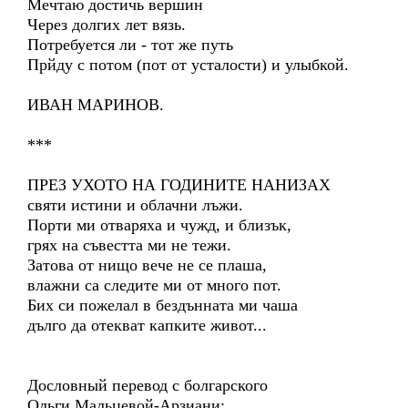
Мечтаю достичь вершин
Через долгих лет вязь.
Потребуется ли - тот же путь
Прйду с потом (пот от усталости) и улыбкой.
ИВАН МАРИНОВ.
***
ПРЕЗ УХОТО НА ГОДИНИТЕ НАНИЗАХ
святи истини и облачни лъжи.
Порти ми отваряха и чужд, и близък,
грях на съвестта ми не тежи.
Затова от нищо вече не се плаша,
влажни са следите ми от много пот.
Бих си пожелал в бездънната ми чаша
дълго да отекват капките живот...
Дословный перевод с болгарского
Ольги Мальцевой-Арзиани: