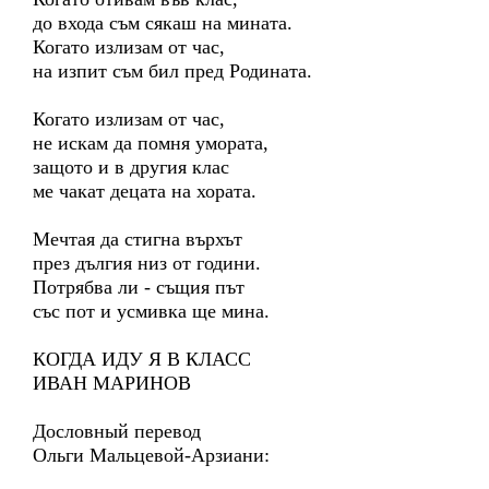
до входа съм сякаш на мината.
Когато излизам от час,
на изпит съм бил пред Родината.
Когато излизам от час,
не искам да помня умората,
защото и в другия клас
ме чакат децата на хората.
Мечтая да стигна върхът
през дългия низ от години.
Потрябва ли - същия път
със пот и усмивка ще мина.
КОГДА ИДУ Я В КЛАСС
ИВАН МАРИНОВ
Дословный перевод
Ольги Мальцевой-Арзиани: