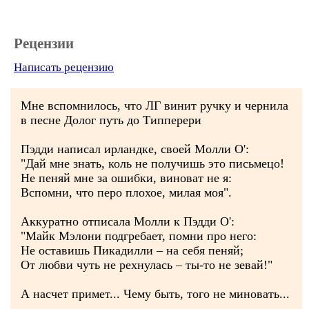
Рецензии
Написать рецензию
Мне вспомнилось, что ЛГ винит ручку и чернила
в песне Долог путь до Типперери
Пэдди написал ирландке, своей Молли О':
"Дай мне знать, коль не получишь это письмецо!
Не пеняй мне за ошибки, виноват не я:
Вспомни, что перо плохое, милая моя".
Аккуратно отписала Молли к Пэдди О':
"Майк Мэлони подгребает, помни про него:
Не оставишь Пикадилли – на себя пеняй;
От любви чуть не рехнулась – ты-то не зевай!"
А насчет примет... Чему быть, того не миновать...