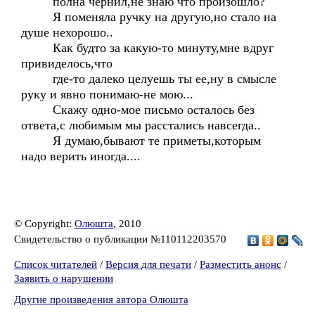
полна чернил,не знаю что произошло?
Я поменяла ручку на другую,но стало на
душе нехорошо..
Как будто за какую-то минуту,мне вдруг
привиделось,что
где-то далеко целуешь ты ее,ну в смысле
руку и явно понимаю-не мою...
Скажу одно-мое письмо осталось без
ответа,с любимым мы расстались навсегда..
Я думаю,бывают те приметы,которым
надо верить иногда....
© Copyright:
Олюшта
, 2010
Свидетельство о публикации №110112203570
Список читателей
/
Версия для печати
/
Разместить анонс
/
Заявить о нарушении
Другие произведения автора Олюшта