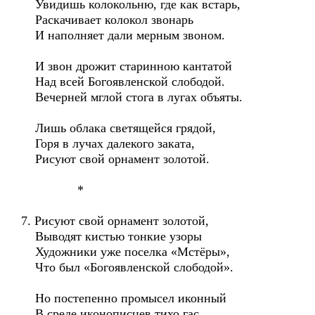
Увидишь колокольню, где как встарь,
Раскачивает колокол звонарь
И наполняет дали мерным звоном.
И звон дрожит старинною кантатой
Над всей Богоявленской слободой.
Вечерней мглой стога в лугах объяты.
Лишь облака светящейся грядой,
Горя в лучах далекого заката,
Рисуют свой орнамент золотой.
*
7. Рисуют свой орнамент золотой,
Выводят кистью тонкие узоры
Художники уже поселка «Мстёры»,
Что был «Богоявленской слободой».
Но постепенно промысел иконный
В среде иконописцев тихо гас.