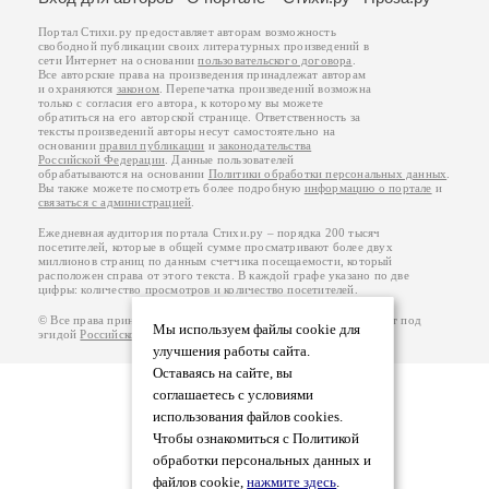
Портал Стихи.ру предоставляет авторам возможность
свободной публикации своих литературных произведений в
сети Интернет на основании
пользовательского договора
.
Все авторские права на произведения принадлежат авторам
и охраняются
законом
. Перепечатка произведений возможна
только с согласия его автора, к которому вы можете
обратиться на его авторской странице. Ответственность за
тексты произведений авторы несут самостоятельно на
основании
правил публикации
и
законодательства
Российской Федерации
. Данные пользователей
обрабатываются на основании
Политики обработки персональных данных
.
Вы также можете посмотреть более подробную
информацию о портале
и
связаться с администрацией
.
Ежедневная аудитория портала Стихи.ру – порядка 200 тысяч
посетителей, которые в общей сумме просматривают более двух
миллионов страниц по данным счетчика посещаемости, который
расположен справа от этого текста. В каждой графе указано по две
цифры: количество просмотров и количество посетителей.
© Все права принадлежат авторам, 2000-2026. Портал работает под
Мы используем файлы cookie для
эгидой
Российского союза писателей
.
18+
улучшения работы сайта.
Оставаясь на сайте, вы
соглашаетесь с условиями
использования файлов cookies.
Чтобы ознакомиться с Политикой
обработки персональных данных и
файлов cookie,
нажмите здесь
.