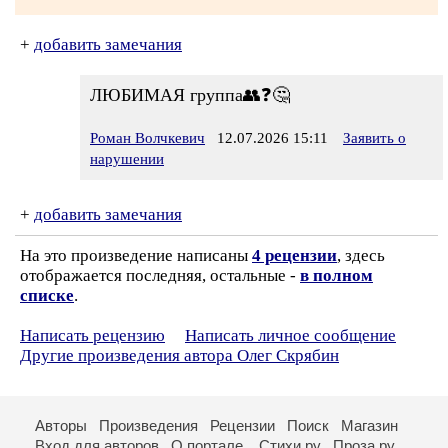
+
добавить замечания
ЛЮБИМАЯ группа👥❓🤔
Роман Волчкевич
12.07.2026 15:11
Заявить о
нарушении
+
добавить замечания
На это произведение написаны
4 рецензии
, здесь
отображается последняя, остальные -
в полном
списке
.
Написать рецензию
Написать личное сообщение
Другие произведения автора Олег Скрябин
Авторы
Произведения
Рецензии
Поиск
Магазин
Вход для авторов
О портале
Стихи.ру
Проза.ру