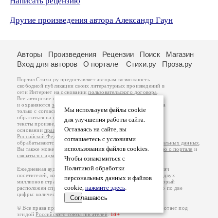
Написать рецензию
Другие произведения автора Александр Гаун
Авторы
Произведения
Рецензии
Поиск
Магазин
Вход для авторов
О портале
Стихи.ру
Проза.ру
Портал Стихи.ру предоставляет авторам возможность
свободной публикации своих литературных произведений в
сети Интернет на основании
пользовательского договора
.
Все авторские права на произведения принадлежат авторам
и охраняются
законом
. Перепечатка произведений возможна
Мы используем файлы cookie
только с согласия его автора, к которому вы можете
обратиться на его авторской странице. Ответственность за
для улучшения работы сайта.
тексты произведений авторы несут самостоятельно на
Оставаясь на сайте, вы
основании
правил публикации
и
законодательства
Российской Федерации
. Данные пользователей
соглашаетесь с условиями
обрабатываются на основании
Политики обработки персональных данных
.
использования файлов cookies.
Вы также можете посмотреть более подробную
информацию о портале
и
связаться с администрацией
.
Чтобы ознакомиться с
Политикой обработки
Ежедневная аудитория портала Стихи.ру – порядка 200 тысяч
посетителей, которые в общей сумме просматривают более двух
персональных данных и файлов
миллионов страниц по данным счетчика посещаемости, который
cookie,
нажмите здесь
.
расположен справа от этого текста. В каждой графе указано по две
цифры: количество просмотров и количество посетителей.
Соглашаюсь
© Все права принадлежат авторам, 2000-2026. Портал работает под
эгидой
Российского союза писателей
.
18+