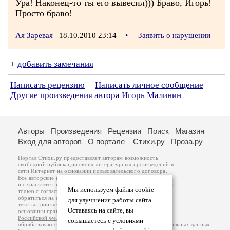
Ура! Наконец-то ты его вывесил))) Браво, Игорь!
Просто браво!
Ая Заревая
18.10.2010 23:14
•
Заявить о нарушении
+
добавить замечания
Написать рецензию
Написать личное сообщение
Другие произведения автора Игорь Малинин
Авторы
Произведения
Рецензии
Поиск
Магазин
Вход для авторов
О портале
Стихи.ру
Проза.ру
Портал Стихи.ру предоставляет авторам возможность
свободной публикации своих литературных произведений в
сети Интернет на основании
пользовательского договора
.
Все авторские права на произведения принадлежат авторам
и охраняются
законом
. Перепечатка произведений возможна
Мы используем файлы cookie
только с согласия его автора, к которому вы можете
обратиться на его авторской странице. Ответственность за
для улучшения работы сайта.
тексты произведений авторы несут самостоятельно на
Оставаясь на сайте, вы
основании
правил публикации
и
законодательства
Российской Федерации
. Данные пользователей
соглашаетесь с условиями
обрабатываются на основании
Политики обработки персональных данных
.