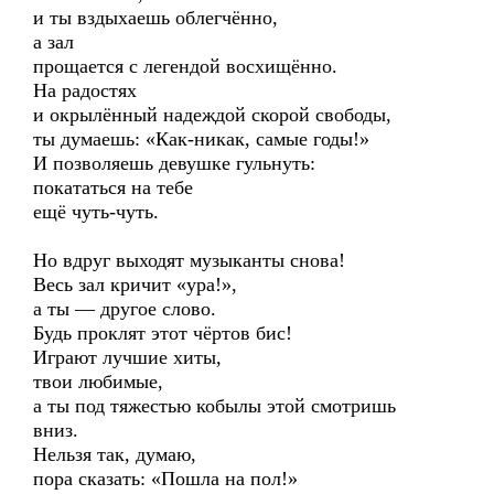
и ты вздыхаешь облегчённо,
а зал
прощается с легендой восхищённо.
На радостях
и окрылённый надеждой скорой свободы,
ты думаешь: «Как-никак, самые годы!»
И позволяешь девушке гульнуть:
покататься на тебе
ещё чуть-чуть.
Но вдруг выходят музыканты снова!
Весь зал кричит «ура!»,
а ты — другое слово.
Будь проклят этот чёртов бис!
Играют лучшие хиты,
твои любимые,
а ты под тяжестью кобылы этой смотришь
вниз.
Нельзя так, думаю,
пора сказать: «Пошла на пол!»