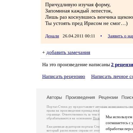
Причудливую изучая форму,
Запоминая каждый лепесток,
Лишь раз коснувшись венчика щекою
Ты устоять пред Ирисом не смог…)
Денали
26.04.2011 00:11
•
Заявить о н
+
добавить замечания
На это произведение написаны
2 реценз
Написать рецензию
Написать личное 
Авторы
Произведения
Рецензии
Поис
Портал Стихи.ру предоставляет авторам возможность св
права на произведения принадлежат авторам и охраняют
странице. Ответственность за тексты произведений авто
Мы используем ф
обрабатываются на основании
Политики обработки перс
соглашаетесь с 
Ежедневная аудитория портала Стихи.ру – порядка 200 
обработки перс
который расположен справа от этого текста. В каждой гр