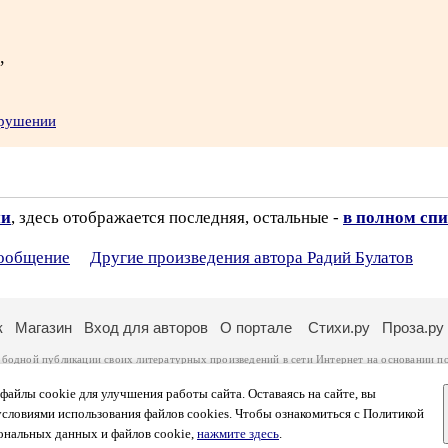
,
арушении
ии
, здесь отображается последняя, остальные -
в полном спи
сообщение
Другие произведения автора Радий Булатов
к
Магазин
Вход для авторов
О портале
Стихи.ру
Проза.ру
ободной публикации своих литературных произведений в сети Интернет на основании
п
ся
законом
. Перепечатка произведений возможна только с согласия его автора, к котором
ры несут самостоятельно на основании
правил публикации
и
законодательства Российско
айлы cookie для улучшения работы сайта. Оставаясь на сайте, вы
ональных данных
. Вы также можете посмотреть более подробную
информацию о портал
условиями использования файлов cookies. Чтобы ознакомиться с Политикой
тысяч посетителей, которые в общей сумме просматривают более двух миллионов страни
ональных данных и файлов cookie,
нажмите здесь
.
афе указано по две цифры: количество просмотров и количество посетителей.