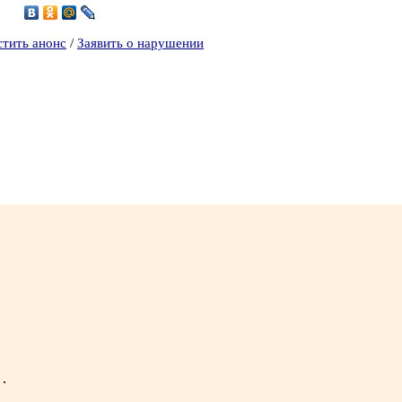
0
стить анонс
/
Заявить о нарушении
,
,
…