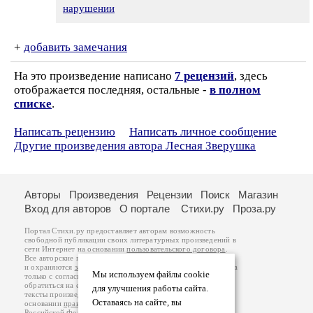
нарушении
+
добавить замечания
На это произведение написано
7 рецензий
, здесь
отображается последняя, остальные -
в полном
списке
.
Написать рецензию
Написать личное сообщение
Другие произведения автора Лесная Зверушка
Авторы
Произведения
Рецензии
Поиск
Магазин
Вход для авторов
О портале
Стихи.ру
Проза.ру
Портал Стихи.ру предоставляет авторам возможность
свободной публикации своих литературных произведений в
сети Интернет на основании
пользовательского договора
.
Все авторские права на произведения принадлежат авторам
и охраняются
законом
. Перепечатка произведений возможна
Мы используем файлы cookie
только с согласия его автора, к которому вы можете
обратиться на его авторской странице. Ответственность за
для улучшения работы сайта.
тексты произведений авторы несут самостоятельно на
Оставаясь на сайте, вы
основании
правил публикации
и
законодательства
Российской Федерации
. Данные пользователей