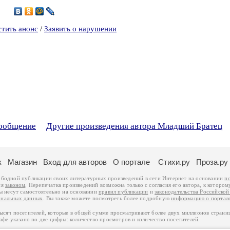
9
стить анонс
/
Заявить о нарушении
сообщение
Другие произведения автора Младший Братец
к
Магазин
Вход для авторов
О портале
Стихи.ру
Проза.ру
ободной публикации своих литературных произведений в сети Интернет на основании
п
ся
законом
. Перепечатка произведений возможна только с согласия его автора, к котором
ры несут самостоятельно на основании
правил публикации
и
законодательства Российско
ональных данных
. Вы также можете посмотреть более подробную
информацию о портал
тысяч посетителей, которые в общей сумме просматривают более двух миллионов страни
афе указано по две цифры: количество просмотров и количество посетителей.