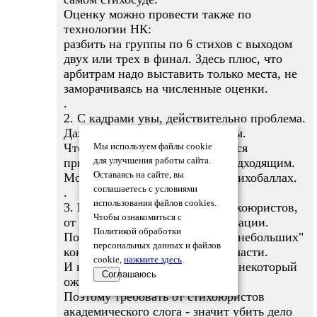
Оценку можно провести также по
технологии НК:
разбить на группы по 6 стихов с выходом
двух или трех в финал. Здесь плюс, что
арбитрам надо выставить только места, не
заморачиваясь на численные оценки.
.
2. С кадрами увы, действительно проблема.
Даже цеховики пока не активны.
Что ж, надо просто не стесняться
Мы используем файлы cookie
приглашать тех, кто кажется подходящим.
для улучшения работы сайта.
Оставаясь на сайте, вы
Можно предложить оплату в стихобаллах.
соглашаетесь с условиями
.
использования файлов cookies.
3. Массовость - от наличия стихоюристов,
Чтобы ознакомиться с
от рекламы и от четкой организации.
Политикой обработки
Полный стихосуд - только для "небольших"
персональных данных и файлов
конкурсов или для финальной части.
cookie,
нажмите здесь
.
И конечно, оюязательно нужен некоторый
Соглашаюсь
оживляж.
Поэтому требовать от стихоюристов
академического слога - значит убить дело