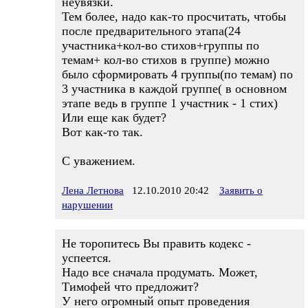
неувязки.
Тем более, надо как-то просчитать, чтобы
после предварительного этапа(24
участника+кол-во стихов+группы по
темам+ кол-во стихов в группе) можно
было сформировать 4 группы(по темам) по
3 участника в каждой группе( в основном
этапе ведь в группе 1 участник - 1 стих)
Или еще как будет?
Вот как-то так.
С уважением.
Лена Летнова
12.10.2010 20:42
Заявить о
нарушении
Не торопитесь Вы править кодекс -
успеется.
Надо все сначала продумать. Может,
Тимофей что предложит?
У него огромный опыт проведения