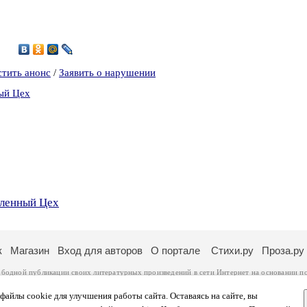
2
стить анонс
/
Заявить о нарушении
ый Цех
сленный Цех
к
Магазин
Вход для авторов
О портале
Стихи.ру
Проза.ру
ободной публикации своих литературных произведений в сети Интернет на основании
п
ся
законом
. Перепечатка произведений возможна только с согласия его автора, к котором
ры несут самостоятельно на основании
правил публикации
и
законодательства Российско
айлы cookie для улучшения работы сайта. Оставаясь на сайте, вы
ональных данных
. Вы также можете посмотреть более подробную
информацию о портал