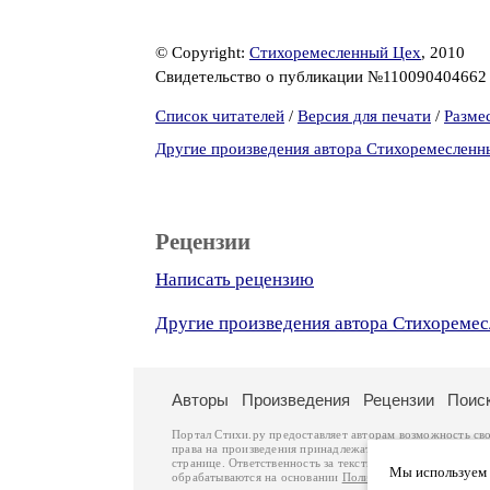
© Copyright:
Стихоремесленный Цех
, 2010
Свидетельство о публикации №11009040466
Список читателей
/
Версия для печати
/
Разме
Другие произведения автора Стихоремесленн
Рецензии
Написать рецензию
Другие произведения автора Стихореме
Авторы
Произведения
Рецензии
Поис
Портал Стихи.ру предоставляет авторам возможность св
права на произведения принадлежат авторам и охраняют
странице. Ответственность за тексты произведений авто
Мы используем ф
обрабатываются на основании
Политики обработки перс