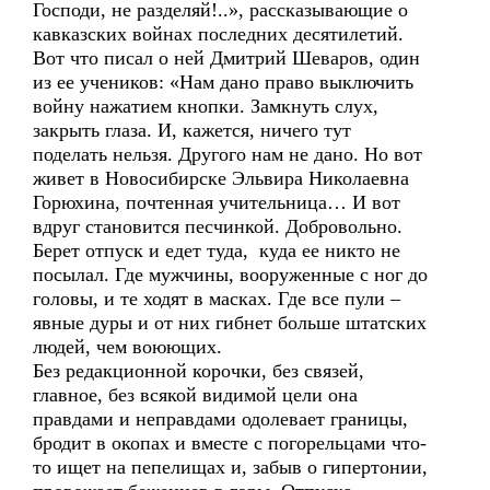
Господи, не разделяй!..», рассказывающие о
кавказских войнах последних десятилетий.
Вот что писал о ней Дмитрий Шеваров, один
из ее учеников: «Нам дано право выключить
войну нажатием кнопки. Замкнуть слух,
закрыть глаза. И, кажется, ничего тут
поделать нельзя. Другого нам не дано. Но вот
живет в Новосибирске Эльвира Николаевна
Горюхина, почтенная учительница… И вот
вдруг становится песчинкой. Добровольно.
Берет отпуск и едет туда, куда ее никто не
посылал. Где мужчины, вооруженные с ног до
головы, и те ходят в масках. Где все пули –
явные дуры и от них гибнет больше штатских
людей, чем воюющих.
Без редакционной корочки, без связей,
главное, без всякой видимой цели она
правдами и неправдами одолевает границы,
бродит в окопах и вместе с погорельцами что-
то ищет на пепелищах и, забыв о гипертонии,