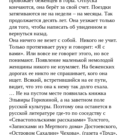
провожает беженцев в горы. Отпуска
кончаются, она берёт за свой счет. Поездки
затягиваются не на недели – на месяцы. Так
продолжается десять лет. Она уезжает только
для того, чтобы написать об увиденном и
вернуться назад.
Она ничего не везет с собой. Никого не учит.
Только протягивает руку и говорит: «Я с
вами». Или вовсе не говорит этого, но все
понимают. Появление маленькой немолодой
женщины никого не изумляет. На беженских
дорогах ее никто не спрашивает, кого она
ищет. Всякий, встретившийся на ее пути,
видит, что это она к нему так долго ехала.
… Не на пустом месте появилась книжка
Эльвиры Горюхиной, а на заветном поле
русской культуры. Поэтому она останется в
русской литературе где-то по соседству с
«Севастопольскими рассказами» Толстого,
«Записками из Мертвого дома» Достоевского,
«Островом Сахалин» Чехова». (газета «Труд»,