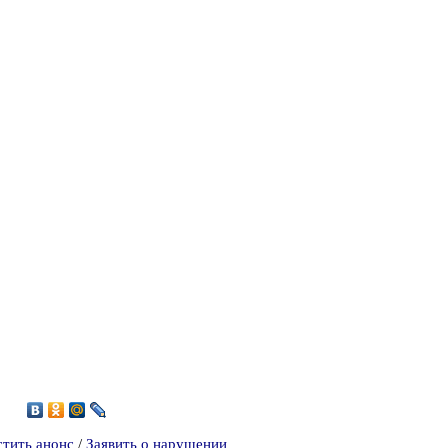
5
стить анонс
/
Заявить о нарушении