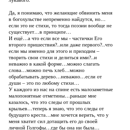
лукавого.
Да, я понимаю, что желающие обвинить меня
в богохульстве непременно найдутся, но…
если это не стихи, то тогда поэзии вообще не
существует…в принципе…
И ещё…а что если все мы - частички Его
второго пришествия?..или даже первого?..что
если мы именно для этого и приходим –
творить свои стихи и делиться ими?..и
неважно в какой форме…можно слагать
слова…можно печь хлеб…можно
обрабатывать дерево…неважно…если от
души – это по любому стихи…
У каждого из нас на спине есть малозаметные
малопонятные отметины…раньше мне
казалось, что это следы от прошлых
крыльев…теперь я знаю, что это следы от
будущего креста…мне хочется верить, что у
меня хватит сил дотащить его до своей
личной Голгофы…где бы она ни была…