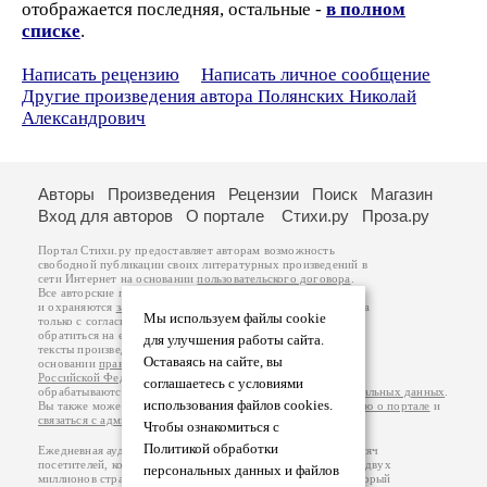
отображается последняя, остальные -
в полном
списке
.
Написать рецензию
Написать личное сообщение
Другие произведения автора Полянских Николай
Александрович
Авторы
Произведения
Рецензии
Поиск
Магазин
Вход для авторов
О портале
Стихи.ру
Проза.ру
Портал Стихи.ру предоставляет авторам возможность
свободной публикации своих литературных произведений в
сети Интернет на основании
пользовательского договора
.
Все авторские права на произведения принадлежат авторам
и охраняются
законом
. Перепечатка произведений возможна
Мы используем файлы cookie
только с согласия его автора, к которому вы можете
обратиться на его авторской странице. Ответственность за
для улучшения работы сайта.
тексты произведений авторы несут самостоятельно на
Оставаясь на сайте, вы
основании
правил публикации
и
законодательства
Российской Федерации
. Данные пользователей
соглашаетесь с условиями
обрабатываются на основании
Политики обработки персональных данных
.
использования файлов cookies.
Вы также можете посмотреть более подробную
информацию о портале
и
связаться с администрацией
.
Чтобы ознакомиться с
Политикой обработки
Ежедневная аудитория портала Стихи.ру – порядка 200 тысяч
посетителей, которые в общей сумме просматривают более двух
персональных данных и файлов
миллионов страниц по данным счетчика посещаемости, который