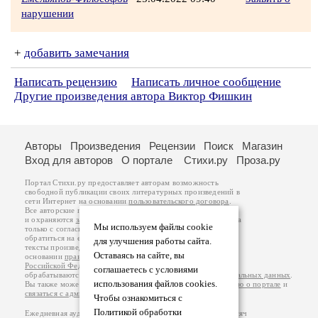
нарушении
+
добавить замечания
Написать рецензию
Написать личное сообщение
Другие произведения автора Виктор Фишкин
Авторы
Произведения
Рецензии
Поиск
Магазин
Вход для авторов
О портале
Стихи.ру
Проза.ру
Портал Стихи.ру предоставляет авторам возможность
свободной публикации своих литературных произведений в
сети Интернет на основании
пользовательского договора
.
Все авторские права на произведения принадлежат авторам
и охраняются
законом
. Перепечатка произведений возможна
Мы используем файлы cookie
только с согласия его автора, к которому вы можете
обратиться на его авторской странице. Ответственность за
для улучшения работы сайта.
тексты произведений авторы несут самостоятельно на
Оставаясь на сайте, вы
основании
правил публикации
и
законодательства
Российской Федерации
. Данные пользователей
соглашаетесь с условиями
обрабатываются на основании
Политики обработки персональных данных
.
использования файлов cookies.
Вы также можете посмотреть более подробную
информацию о портале
и
связаться с администрацией
.
Чтобы ознакомиться с
Политикой обработки
Ежедневная аудитория портала Стихи.ру – порядка 200 тысяч