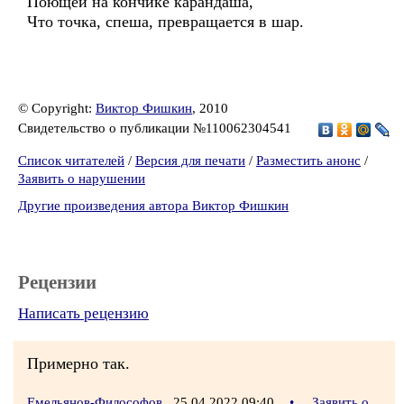
Поющей на кончике карандаша,
Что точка, спеша, превращается в шар.
© Copyright:
Виктор Фишкин
, 2010
Свидетельство о публикации №110062304541
Список читателей
/
Версия для печати
/
Разместить анонс
/
Заявить о нарушении
Другие произведения автора Виктор Фишкин
Рецензии
Написать рецензию
Примерно так.
Емельянов-Философов
25.04.2022 09:40
•
Заявить о