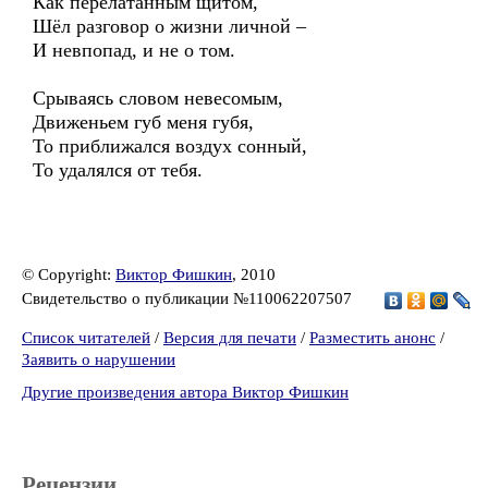
Как перелатанным щитом,
Шёл разговор о жизни личной –
И невпопад, и не о том.
Срываясь словом невесомым,
Движеньем губ меня губя,
То приближался воздух сонный,
То удалялся от тебя.
© Copyright:
Виктор Фишкин
, 2010
Свидетельство о публикации №110062207507
Список читателей
/
Версия для печати
/
Разместить анонс
/
Заявить о нарушении
Другие произведения автора Виктор Фишкин
Рецензии