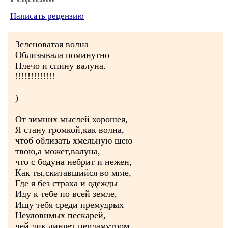
Написать рецензию
Зеленоватая волна
Облизывала поминутно
Плечо и спину валуна.
!!!!!!!!!!!!!
)
От зимних мыслей хорошея,
Я стану громкой,как волна,
чтоб облизать хмельную шею
твою,а может,валуна,
что с бодуна небрит и нежен,
Как ты,скитавшийся во мгле,
Где я без страха и одежды
Иду к тебе по всей земле,
Ищу тебя среди премудрых
Неуловимых пескарей,
чей лик линяет перламутром,