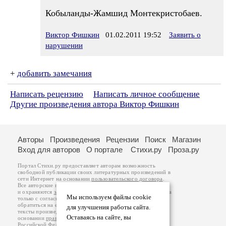
Кобыланды-Жамшид Монтекристобаев.
Виктор Фишкин
01.02.2011 19:52
Заявить о
нарушении
+
добавить замечания
Написать рецензию
Написать личное сообщение
Другие произведения автора Виктор Фишкин
Авторы
Произведения
Рецензии
Поиск
Магазин
Вход для авторов
О портале
Стихи.ру
Проза.ру
Портал Стихи.ру предоставляет авторам возможность
свободной публикации своих литературных произведений в
сети Интернет на основании
пользовательского договора
.
Все авторские права на произведения принадлежат авторам
и охраняются
законом
. Перепечатка произведений возможна
Мы используем файлы cookie
только с согласия его автора, к которому вы можете
обратиться на его авторской странице. Ответственность за
для улучшения работы сайта.
тексты произведений авторы несут самостоятельно на
Оставаясь на сайте, вы
основании
правил публикации
и
законодательства
Российской Федерации
. Данные пользователей