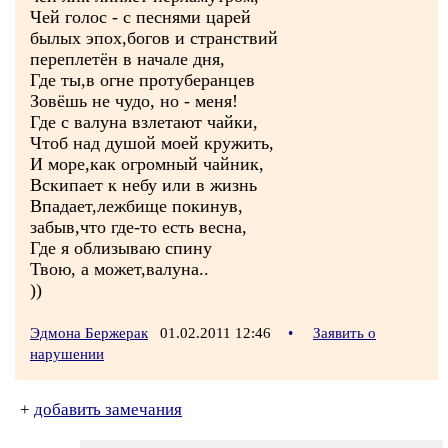
Чей голос - с песнями царей
былых эпох,богов и странствий
переплетён в начале дня,
Где ты,в огне протуберанцев
Зовёшь не чудо, но - меня!
Где с валуна взлетают чайки,
Чтоб над душой моей кружить,
И море,как огромный чайник,
Вскипает к небу или в жизнь
Впадает,лежбище покинув,
забыв,что где-то есть весна,
Где я облизываю спину
Твою, а может,валуна..
))
Эдмона Бержерак
01.02.2011 12:46
•
Заявить о
нарушении
+
добавить замечания