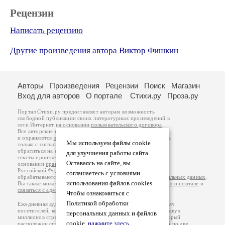
Рецензии
Написать рецензию
Другие произведения автора Виктор Фишкин
Авторы
Произведения
Рецензии
Поиск
Магазин
Вход для авторов
О портале
Стихи.ру
Проза.ру
Портал Стихи.ру предоставляет авторам возможность
свободной публикации своих литературных произведений в
сети Интернет на основании
пользовательского договора
.
Все авторские права на произведения принадлежат авторам
и охраняются
законом
. Перепечатка произведений возможна
Мы используем файлы cookie
только с согласия его автора, к которому вы можете
обратиться на его авторской странице. Ответственность за
для улучшения работы сайта.
тексты произведений авторы несут самостоятельно на
Оставаясь на сайте, вы
основании
правил публикации
и
законодательства
Российской Федерации
. Данные пользователей
соглашаетесь с условиями
обрабатываются на основании
Политики обработки персональных данных
.
использования файлов cookies.
Вы также можете посмотреть более подробную
информацию о портале
и
связаться с администрацией
.
Чтобы ознакомиться с
Политикой обработки
Ежедневная аудитория портала Стихи.ру – порядка 200 тысяч
посетителей, которые в общей сумме просматривают более двух
персональных данных и файлов
миллионов страниц по данным счетчика посещаемости, который
cookie,
нажмите здесь
.
расположен справа от этого текста. В каждой графе указано по две