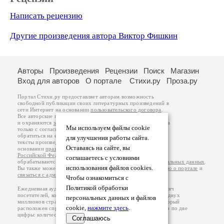
Написать рецензию
Другие произведения автора Виктор Фишкин
Авторы
Произведения
Рецензии
Поиск
Магазин
Вход для авторов
О портале
Стихи.ру
Проза.ру
Портал Стихи.ру предоставляет авторам возможность
свободной публикации своих литературных произведений в
сети Интернет на основании
пользовательского договора
.
Все авторские права на произведения принадлежат авторам
и охраняются
законом
. Перепечатка произведений возможна
Мы используем файлы cookie
только с согласия его автора, к которому вы можете
обратиться на его авторской странице. Ответственность за
для улучшения работы сайта.
тексты произведений авторы несут самостоятельно на
Оставаясь на сайте, вы
основании
правил публикации
и
законодательства
Российской Федерации
. Данные пользователей
соглашаетесь с условиями
обрабатываются на основании
Политики обработки персональных данных
.
использования файлов cookies.
Вы также можете посмотреть более подробную
информацию о портале
и
связаться с администрацией
.
Чтобы ознакомиться с
Политикой обработки
Ежедневная аудитория портала Стихи.ру – порядка 200 тысяч
посетителей, которые в общей сумме просматривают более двух
персональных данных и файлов
миллионов страниц по данным счетчика посещаемости, который
cookie,
нажмите здесь
.
расположен справа от этого текста. В каждой графе указано по две
цифры: количество просмотров и количество посетителей.
Соглашаюсь