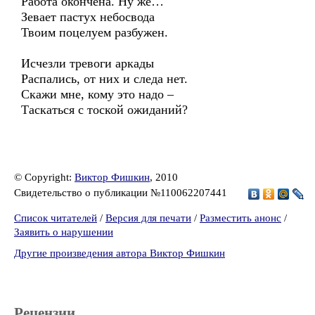
Работа окончена. Ну же…
Зевает пастух небосвода
Твоим поцелуем разбужен.
Исчезли тревоги аркады
Распались, от них и следа нет.
Скажи мне, кому это надо –
Таскаться с тоской ожиданий?
© Copyright:
Виктор Фишкин
, 2010
Свидетельство о публикации №110062207441
Список читателей
/
Версия для печати
/
Разместить анонс
/
Заявить о нарушении
Другие произведения автора Виктор Фишкин
Рецензии