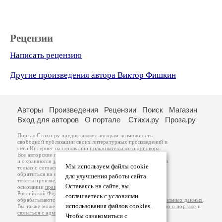
Рецензии
Написать рецензию
Другие произведения автора Виктор Фишкин
Авторы
Произведения
Рецензии
Поиск
Магазин
Вход для авторов
О портале
Стихи.ру
Проза.ру
Портал Стихи.ру предоставляет авторам возможность
свободной публикации своих литературных произведений в
сети Интернет на основании
пользовательского договора
.
Все авторские права на произведения принадлежат авторам
и охраняются
законом
. Перепечатка произведений возможна
Мы используем файлы cookie
только с согласия его автора, к которому вы можете
обратиться на его авторской странице. Ответственность за
для улучшения работы сайта.
тексты произведений авторы несут самостоятельно на
Оставаясь на сайте, вы
основании
правил публикации
и
законодательства
Российской Федерации
. Данные пользователей
соглашаетесь с условиями
обрабатываются на основании
Политики обработки персональных данных
.
использования файлов cookies.
Вы также можете посмотреть более подробную
информацию о портале
и
связаться с администрацией
.
Чтобы ознакомиться с