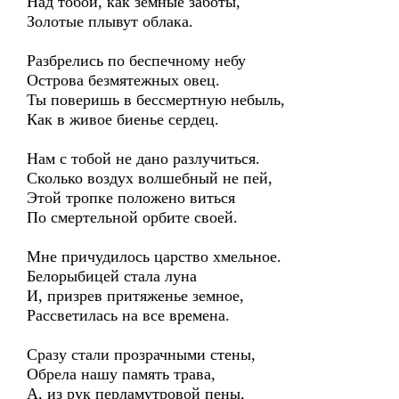
Над тобой, как земные заботы,
Золотые плывут облака.
Разбрелись по беспечному небу
Острова безмятежных овец.
Ты поверишь в бессмертную небыль,
Как в живое биенье сердец.
Нам с тобой не дано разлучиться.
Сколько воздух волшебный не пей,
Этой тропке положено виться
По смертельной орбите своей.
Мне причудилось царство хмельное.
Белорыбицей стала луна
И, призрев притяженье земное,
Рассветилась на все времена.
Сразу стали прозрачными стены,
Обрела нашу память трава,
А, из рук перламутровой пены,