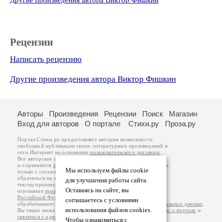
Другие произведения автора Виктор Фишкин
Рецензии
Написать рецензию
Другие произведения автора Виктор Фишкин
Авторы
Произведения
Рецензии
Поиск
Магазин
Вход для авторов
О портале
Стихи.ру
Проза.ру
Портал Стихи.ру предоставляет авторам возможность
свободной публикации своих литературных произведений в
сети Интернет на основании
пользовательского договора
.
Все авторские права на произведения принадлежат авторам
и охраняются
законом
. Перепечатка произведений возможна
Мы используем файлы cookie
только с согласия его автора, к которому вы можете
обратиться на его авторской странице. Ответственность за
для улучшения работы сайта.
тексты произведений авторы несут самостоятельно на
Оставаясь на сайте, вы
основании
правил публикации
и
законодательства
Российской Федерации
. Данные пользователей
соглашаетесь с условиями
обрабатываются на основании
Политики обработки персональных данных
.
использования файлов cookies.
Вы также можете посмотреть более подробную
информацию о портале
и
связаться с администрацией
.
Чтобы ознакомиться с