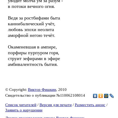
уводит молча ум за разум -
в потоки вечного огня.
Ведя за ростбифами быта
каннибалический учёт,
любовь эпохи неолита
аморфной негою течёт.
Окаменевшая в ампире,
порфиры пурпуром горя,
струит зефирами в эфире
амбивалентность бытия.
© Copyright:
Виктор Фишкин
, 2010
Свидетельство о публикации №110062108014
Список читателей
/
Версия для печати
/
Разместить анонс
/
Заявить о нарушении