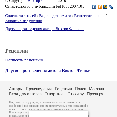
© Copyright:
Виктор Фишкин
, 2010
Свидетельство о публикации №110062007105
Список читателей
/
Версия для печати
/
Разместить анонс
/
Заявить о нарушении
Другие произведения автора Виктор Фишкин
Рецензии
Написать рецензию
Другие произведения автора Виктор Фишкин
Авторы
Произведения
Рецензии
Поиск
Магазин
Вход для авторов
О портале
Стихи.ру
Проза.ру
Портал Стихи.ру предоставляет авторам возможность
свободной публикации своих литературных произведений в
сети Интернет на основании
пользовательского договора
.
Все авторские права на произведения принадлежат авторам
и охраняются
законом
. Перепечатка произведений возможна