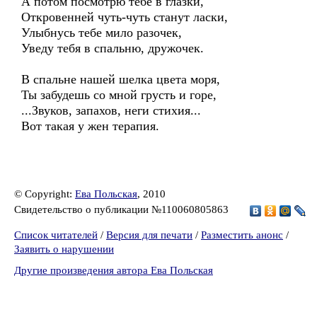
А потом посмотрю тебе в глазки,
Откровенней чуть-чуть станут ласки,
Улыбнусь тебе мило разочек,
Уведу тебя в спальню, дружочек.
В спальне нашей шелка цвета моря,
Ты забудешь со мной грусть и горе,
...Звуков, запахов, неги стихия...
Вот такая у жен терапия.
© Copyright:
Ева Польская
, 2010
Свидетельство о публикации №110060805863
Список читателей
/
Версия для печати
/
Разместить анонс
/
Заявить о нарушении
Другие произведения автора Ева Польская