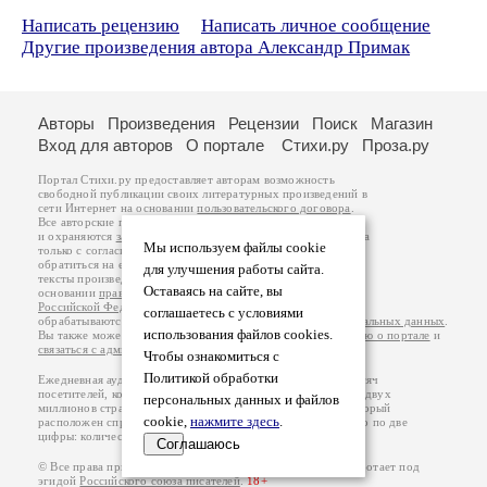
Написать рецензию
Написать личное сообщение
Другие произведения автора Александр Примак
Авторы
Произведения
Рецензии
Поиск
Магазин
Вход для авторов
О портале
Стихи.ру
Проза.ру
Портал Стихи.ру предоставляет авторам возможность
свободной публикации своих литературных произведений в
сети Интернет на основании
пользовательского договора
.
Все авторские права на произведения принадлежат авторам
и охраняются
законом
. Перепечатка произведений возможна
Мы используем файлы cookie
только с согласия его автора, к которому вы можете
обратиться на его авторской странице. Ответственность за
для улучшения работы сайта.
тексты произведений авторы несут самостоятельно на
Оставаясь на сайте, вы
основании
правил публикации
и
законодательства
Российской Федерации
. Данные пользователей
соглашаетесь с условиями
обрабатываются на основании
Политики обработки персональных данных
.
использования файлов cookies.
Вы также можете посмотреть более подробную
информацию о портале
и
связаться с администрацией
.
Чтобы ознакомиться с
Политикой обработки
Ежедневная аудитория портала Стихи.ру – порядка 200 тысяч
посетителей, которые в общей сумме просматривают более двух
персональных данных и файлов
миллионов страниц по данным счетчика посещаемости, который
cookie,
нажмите здесь
.
расположен справа от этого текста. В каждой графе указано по две
цифры: количество просмотров и количество посетителей.
Соглашаюсь
© Все права принадлежат авторам, 2000-2026. Портал работает под
эгидой
Российского союза писателей
.
18+