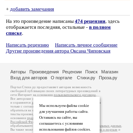
+
добавить замечания
На это произведение написаны
474 рецензии
, здесь
отображается последняя, остальные -
в полном
списке
.
Написать рецензию
Написать личное сообщение
Другие произведения автора Оксана Чиповская
Авторы
Произведения
Рецензии
Поиск
Магазин
Вход для авторов
О портале
Стихи.ру
Проза.ру
Портал Стихи.ру предоставляет авторам возможность
свободной публикации своих литературных произведений в
сети Интернет на основании
пользовательского договора
.
Все авторские права на произведения принадлежат авторам
и охраняются
законом
. Перепечатка произведений возможна
Мы используем файлы cookie
только с согласия его автора, к которому вы можете
обратиться на его авторской странице. Ответственность за
для улучшения работы сайта.
тексты произведений авторы несут самостоятельно на
Оставаясь на сайте, вы
основании
правил публикации
и
законодательства
Российской Федерации
. Данные пользователей
соглашаетесь с условиями
обрабатываются на основании
Политики обработки персональных данных
.
использования файлов cookies.
Вы также можете посмотреть более подробную
информацию о портале
и