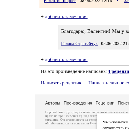
Валентин Корнев
08.06.2022 12:16
•
За
+
добавить замечания
Благодарю, Валентин! Мы у ва
Галина Стратейчук
08.06.2022 21:
+
добавить замечания
На это произведение написаны
4 реценз
Написать рецензию
Написать личное 
Авторы
Произведения
Рецензии
Поис
Портал Стихи.ру предоставляет авторам возможность св
права на произведения принадлежат авторам и охраняют
странице. Ответственность за тексты произведений авто
Мы используем ф
обрабатываются на основании
Политики обработки перс
соглашаетесь с 