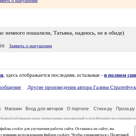
явить о нарушении
с немного пошалили, Татьяна, надеюсь, не в обиде)
16
Заявить о нарушении
ии
, здесь отображается последняя, остальные -
в полном спи
сообщение
Другие произведения автора Галина Стратейчук
к
Магазин
Вход для авторов
О портале
Стихи.ру
Проза.ру
ободной публикации своих литературных произведений в сети Интернет на основании
п
ся
законом
. Перепечатка произведений возможна только с согласия его автора, к котором
ры несут самостоятельно на основании
правил публикации
и
законодательства Российско
айлы cookie для улучшения работы сайта. Оставаясь на сайте, вы
ональных данных
. Вы также можете посмотреть более подробную
информацию о портал
условиями использования файлов cookies. Чтобы ознакомиться с Политикой