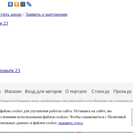
7
стить анонс
/
Заявить о нарушении
в 23
ловьёв 23
к
Магазин
Вход для авторов
О портале
Стихи.ру
Проза.ру
ободной публикации своих литературных произведений в сети Интернет на основании
п
ся
законом
. Перепечатка произведений возможна только с согласия его автора, к котором
ры несут самостоятельно на основании
правил публикации
и
законодательства Российско
айлы cookie для улучшения работы сайта. Оставаясь на сайте, вы
ональных данных
. Вы также можете посмотреть более подробную
информацию о портал
условиями использования файлов cookies. Чтобы ознакомиться с Политикой
тысяч посетителей, которые в общей сумме просматривают более двух миллионов страни
ональных данных и файлов cookie,
нажмите здесь
.
афе указано по две цифры: количество просмотров и количество посетителей.
работает под эгидой
Российского союза писателей
.
18+