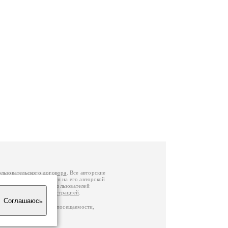
ользовательского договора
. Все авторские
у вы можете обратиться на его авторской
й Федерации
. Данные пользователей
е
и
связаться с администрацией
.
Соглашаюсь
ц по данным счетчика посещаемости,