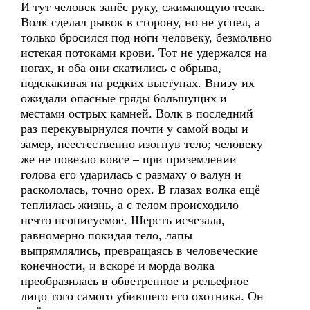
И тут человек занёс руку, сжимающую тесак.
Волк сделал рывок в сторону, но не успел, а
только бросился под ноги человеку, безмолвно
истекая потоками крови. Тот не удержался на
ногах, и оба они скатились с обрыва,
подскакивая на редких выступах. Внизу их
ожидали опасные гряды большущих и
местами острых камней. Волк в последний
раз перекувырнулся почти у самой воды и
замер, неестественно изогнув тело; человеку
же не повезло вовсе – при приземлении
голова его ударилась с размаху о валун и
раскололась, точно орех. В глазах волка ещё
теплилась жизнь, а с телом происходило
нечто неописуемое. Шерсть исчезала,
равномерно покидая тело, лапы
выпрямлялись, превращаясь в человеческие
конечности, и вскоре и морда волка
преобразилась в обветренное и рельефное
лицо того самого убившего его охотника. Он