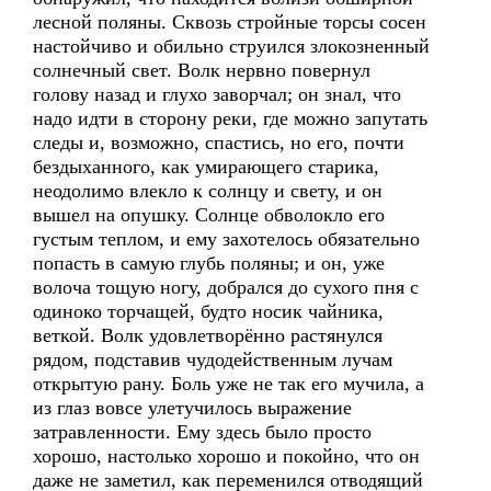
лесной поляны. Сквозь стройные торсы сосен
настойчиво и обильно струился злокозненный
солнечный свет. Волк нервно повернул
голову назад и глухо заворчал; он знал, что
надо идти в сторону реки, где можно запутать
следы и, возможно, спастись, но его, почти
бездыханного, как умирающего старика,
неодолимо влекло к солнцу и свету, и он
вышел на опушку. Солнце обволокло его
густым теплом, и ему захотелось обязательно
попасть в самую глубь поляны; и он, уже
волоча тощую ногу, добрался до сухого пня с
одиноко торчащей, будто носик чайника,
веткой. Волк удовлетворённо растянулся
рядом, подставив чудодейственным лучам
открытую рану. Боль уже не так его мучила, а
из глаз вовсе улетучилось выражение
затравленности. Ему здесь было просто
хорошо, настолько хорошо и покойно, что он
даже не заметил, как переменился отводящий