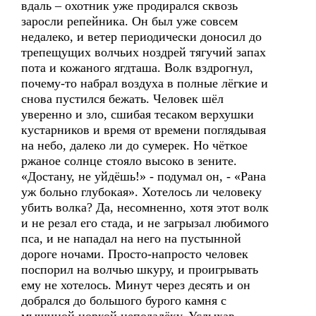
вдаль – охотник уже продирался сквозь
заросли репейника. Он был уже совсем
недалеко, и ветер периодически доносил до
трепещущих волчьих ноздрей тягучий запах
пота и кожаного ягдташа. Волк вздрогнул,
почему-то набрал воздуха в полные лёгкие и
снова пустился бежать. Человек шёл
уверенно и зло, сшибая тесаком верхушки
кустарников и время от времени поглядывая
на небо, далеко ли до сумерек. Но чёткое
ржаное солнце стояло высоко в зените.
«Достану, не уйдёшь!» - подумал он, - «Рана
уж больно глубокая». Хотелось ли человеку
убить волка? Да, несомненно, хотя этот волк
и не резал его стада, и не загрызал любимого
пса, и не нападал на него на пустынной
дороге ночами. Просто-напросто человек
поспорил на волчью шкуру, и проигрывать
ему не хотелось. Минут через десять и он
добрался до большого бурого камня с