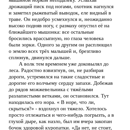
мышиной норкой неподалёку. Услыхав
дрожащий писк под ногами, охотник нагнулся
и заметил рыжеватый выводок, еле видный в
траве. Он недобро усмехнулся и, неожиданно
высоко подняв ногу, с размаху опустил её на
ближайшего мышонка: все остальные
бросились врассыпную, но глаза человека
были зорки. Одного за другим он расплющил
о землю всех трёх малышей и, брезгливо
сплюнув, двинулся дальше.
А волк тем временем уже доковылял до
леса. Радостно взвизгнув, он, не разбирая
дороги, устремился на такие сладостные и
дорогие его волчьему сердцу запахи. Добежав
до рядов можжевельника с тяжёлыми
разлапистыми ветками, он остановился. Тут
находилась его нора. « В норе, что ли,
скрыться?» - вздохнул он тяжело. Хотелось
просто отлежаться и чего-нибудь погрызть, а в
глухой дыре, как назло, был им вчера закопан
бочок здоровой куропатки. «Да нет, не стоит,