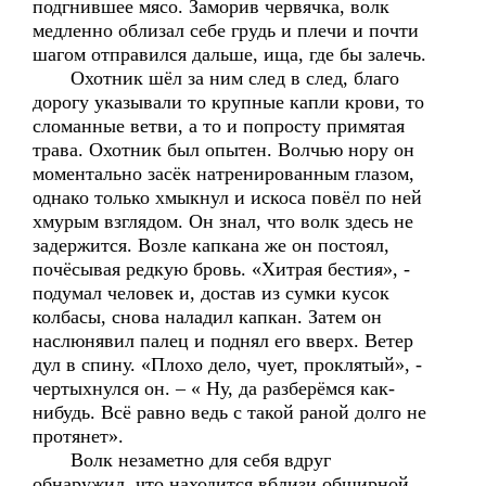
подгнившее мясо. Заморив червячка, волк
медленно облизал себе грудь и плечи и почти
шагом отправился дальше, ища, где бы залечь.
Охотник шёл за ним след в след, благо
дорогу указывали то крупные капли крови, то
сломанные ветви, а то и попросту примятая
трава. Охотник был опытен. Волчью нору он
моментально засёк натренированным глазом,
однако только хмыкнул и искоса повёл по ней
хмурым взглядом. Он знал, что волк здесь не
задержится. Возле капкана же он постоял,
почёсывая редкую бровь. «Хитрая бестия», -
подумал человек и, достав из сумки кусок
колбасы, снова наладил капкан. Затем он
наслюнявил палец и поднял его вверх. Ветер
дул в спину. «Плохо дело, чует, проклятый», -
чертыхнулся он. – « Ну, да разберёмся как-
нибудь. Всё равно ведь с такой раной долго не
протянет».
Волк незаметно для себя вдруг
обнаружил, что находится вблизи обширной