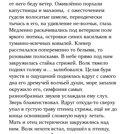
от него беду ветер. Оживлённо порхали
капустницы и махаоны, с ожесточением
гудели волосатые шмели, периодически
тычась в его, на удивление не-волчьи, глаза.
Медленно раскачивались под ветерком поле
яркого лютика, островки синих васильков и
туманно-млечных ковылей. Клевер
расстилался попеременно то белыми, то
розовыми полосками. В небе прямо под ним
закружилась стайка стрижей. Волк тяжело
поднял голову и… залюбовался. Целая буря
чувств и ощущений поднялась вдруг с самого
дна его дремучей волчьей души, море запахов
окружило его, симфония самых
разнообразных звуков услаждала ему слух.
Зверь блаженствовал. Вдруг откуда-то сверху
упал в густую траву птенец стрижа, ещё не до
конца освоивший сложную науку летать.
Мать и отец истерически закружились над
ним. Волк нехотя встал, подошёл к птенцу,