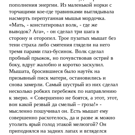
пополнения энергии. Из маленькой норки с
торчащими кое-где травинками выглядывала
насмерть перепуганная мышья мордочка.
«Мать, - констатировал волк, - где же
выводок? Ага», - он сделал три шага в
сторону и оторопел. Трое пузатых мышат без
тени страха либо смятения глядели на него
тремя парами глаз-бусинок. Волк сделал
пробный прыжок, но почувствовав остриё в
боку, вдруг жалобно и коротко заскулил.
Мышата, бросившиеся было наутёк на
призывный писк матери, остановились и
снова замерли. Самый шустрый из них сделал
несколько робких перебежек по направлению
к зверю. « Совершенно не боятся, а этот, этот,
вон какой резвый да смелый – гроза!» -
мысленно пошучивал он. Есть мышат ему
совершенно расхотелось, да и разве ж можно
утолить ярый голод этакой мелюзгой? Он
приподнялся на задних лапах и вгляделся