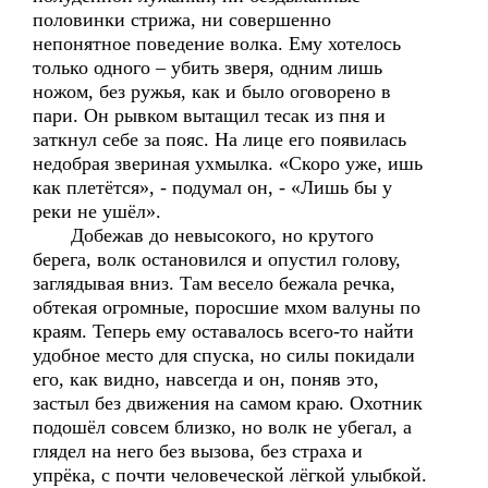
половинки стрижа, ни совершенно
непонятное поведение волка. Ему хотелось
только одного – убить зверя, одним лишь
ножом, без ружья, как и было оговорено в
пари. Он рывком вытащил тесак из пня и
заткнул себе за пояс. На лице его появилась
недобрая звериная ухмылка. «Скоро уже, ишь
как плетётся», - подумал он, - «Лишь бы у
реки не ушёл».
Добежав до невысокого, но крутого
берега, волк остановился и опустил голову,
заглядывая вниз. Там весело бежала речка,
обтекая огромные, поросшие мхом валуны по
краям. Теперь ему оставалось всего-то найти
удобное место для спуска, но силы покидали
его, как видно, навсегда и он, поняв это,
застыл без движения на самом краю. Охотник
подошёл совсем близко, но волк не убегал, а
глядел на него без вызова, без страха и
упрёка, с почти человеческой лёгкой улыбкой.