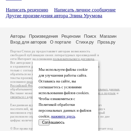
Написать рецензию
Написать личное сообщение
Другие произведения автора Элина Урумова
Авторы
Произведения
Рецензии
Поиск
Магазин
Вход для авторов
О портале
Стихи.ру
Проза.ру
Портал Стихи.ру предоставляет авторам возможность
свободной публикации своих литературных произведений в
сети Интернет на основании
пользовательского договора
.
Все авторские права на произведения принадлежат авторам
и охраняются
законом
. Перепечатка произведений возможна
Мы используем файлы cookie
только с согласия его автора, к которому вы можете
обратиться на его авторской странице. Ответственность за
для улучшения работы сайта.
тексты произведений авторы несут самостоятельно на
Оставаясь на сайте, вы
основании
правил публикации
и
законодательства
Российской Федерации
. Данные пользователей
соглашаетесь с условиями
обрабатываются на основании
Политики обработки персональных данных
.
использования файлов cookies.
Вы также можете посмотреть более подробную
информацию о портале
и
связаться с администрацией
.
Чтобы ознакомиться с
Политикой обработки
Ежедневная аудитория портала Стихи.ру – порядка 200 тысяч
посетителей, которые в общей сумме просматривают более двух
персональных данных и файлов
миллионов страниц по данным счетчика посещаемости, который
cookie,
нажмите здесь
.
расположен справа от этого текста. В каждой графе указано по две
цифры: количество просмотров и количество посетителей.
Соглашаюсь
© Все права принадлежат авторам, 2000-2026. Портал работает под