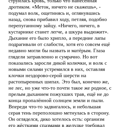
струилась кровь, только что нанесённая
дротиком. «Меток, ничего не скажешь», -
подумал волк, ощетинясь и, оглянувшись
назад, снова прибавил ходу, петляя, подобно
перепуганному зайцу. «Ничего, ничего, в
кустарнике станет легче, а шкура выдюжит».
Дыхание его было хрипло, а передние лапы
подрагивали от слабости, хотя его совсем ещё
недавно могли бы назвать и матёрым. Глаза
глядели затравленно и сумрачно. Но вот
показались заросли дикой колючки, и волк с
новыми силами устремился в них, оставляя
клочки нездорово-серой шерсти на
растопыренных шипах. Это был, конечно же,
не лес, но уже что-то почти такое же родное, с
прелым дыханием пожухших трав, ещё не до
конца пропалённой солнцем земли и пыли.
Впереди что-то задвигалось, и небольшая
серая тень переполошно метнулась в сторону.
Он огляделся, дико хотелось есть: организм
его жёсткими спазмами в желудке требовал