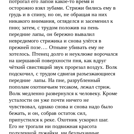
потрогал его лапой какое-то время и
осторожно взял зубами. Стрижи бились ему в
грудь и в спину, но он, не обращая на них
никакого внимания, огляделся и засеменил к
пню; затем, с трудом положив на пень
передние лапы, он бережно вывалил
невредимого стрижика и снова улёгся в
прежней позе…. Отныне убивать ему не
хотелось. Птенец долго и неуклюже ворочался
на шершавой поверхности пня, как вдруг
чёткий свистящий звук прорезал воздух. Волк
подскочил, с трудом сдвигая разъезжающиеся
передние лапы. На пне, разрубленный
пополам охотничьим тесаком, лежал стриж.
Волк медленно развернулся к человеку. Кроме
усталости он уже почти ничего не
чувствовал, однако снова и снова надо было
бежать, и он, собрав остаток сил,
припустился к реке. Охотник ускорил шаг.
Его не трогали ни подвижная красота
полуденной лужайки, ни бездыханные