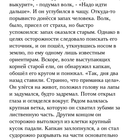
выкурит», - подумал волк, - «Надо идти
дальше». И он углубился в чащу. Откуда-то
порывисто донёсся запах человека. Волк,
было, присел от страха, но быстро
успокоился: запах оказался старым. Однако в
целях осторожности следовало поискать его
источник, и он пошёл, уткнувшись носом в
землю, по ему одному лишь известным
ориентирам. Вскоре, возле выступающих
корней старой ели, он обнаружил капкан,
обошёл его кругом и понюхал. «Так, дня два
назад ставили. Странно, что приманка цела».
Он улёгся на живот, положил голову на лапы
и задумался, будто задремал. Потом открыл
глаза и огляделся вокруг. Рядом валялась
крупная ветка, которую он схватил зубами за
лиственную часть. Другим концом он
осторожно вытолкнул из клетки крупный
кусок падали. Капкан захлопнулся, а он стал
судорожно разрывать на части основательно