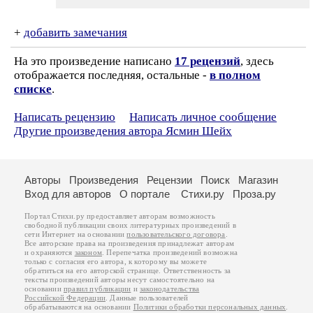
+
добавить замечания
На это произведение написано
17 рецензий
, здесь
отображается последняя, остальные -
в полном
списке
.
Написать рецензию
Написать личное сообщение
Другие произведения автора Ясмин Шейх
Авторы
Произведения
Рецензии
Поиск
Магазин
Вход для авторов
О портале
Стихи.ру
Проза.ру
Портал Стихи.ру предоставляет авторам возможность
свободной публикации своих литературных произведений в
сети Интернет на основании
пользовательского договора
.
Все авторские права на произведения принадлежат авторам
и охраняются
законом
. Перепечатка произведений возможна
только с согласия его автора, к которому вы можете
обратиться на его авторской странице. Ответственность за
тексты произведений авторы несут самостоятельно на
основании
правил публикации
и
законодательства
Российской Федерации
. Данные пользователей
обрабатываются на основании
Политики обработки персональных данных
.