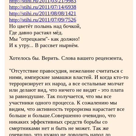
http://stihi.ru/2011/03/21/9983
http://stihi.ru/2011/07/14/6938
http://stihi.ru/2011/08/08/1421
http://stihi.ru/2011/07/09/7526
Но цветёт полынь над бочкой,
Где давно растаял мёд.
Мы "отрецкаем"- как должно!
И к утру... В рассвет нырнём.
Хотелось бы. Верить. Слова вашего рецензента,
"Отсутствие правосудия, нежелание считаться с
ними, имперские замашки властей. И когда кто-то
терроризирует их народ, а все остальные молчат
или делают вид, что ничего не видят - это плата
за равнодушие. Так получается, что мы все
участники одного процесса. К сожалению мы
видим, что активность терроризма нарастает все
больше и больше.Совершенно очевидно, что
никаких эффективных средств борьбы со
смертниками нет и быть не может. Так же
очевидно, что нужно не доводить народ до