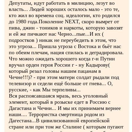
Депутаты, идут работать в милицию, лезут во
власть... Людей хороших осталось мало - это те,
кто жил во времена соц. идеалогии, кто родился
до 1980 года.Поколение NEXT, скоро вымрет от
пива, джин - тоников и наркоты, которую завозят
и ей же пичкают нас Черно...пые...И их (
подростков ) никак не переубедить в этом, что
это угроза... Пришла угроза с Востока и бьёт нас
по обеим плечам, нация спилась и деградировала.
Что можно ожидать хорошего когда г-н Путин
вручал орден героя России г - ну Кадырову(
который резал головы нашим пацанам в
Чечне!!!)? - при этом матери солдат рыдали под
телевизор и седели ещё больше от гнева... О,
русские, - как Мы терпеливы...
Вся распоясавшаяся мразь, весь уголовный
элемент, который в розыске едет в Россию с
Дагастана и Чечни... И мы их принимаем вернее
наши.... Террористка смертница родом из
Дагестана...В цивилизованной европейской
стране или при том же Сталине ( которым пугают