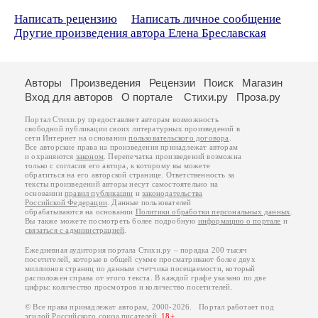
Написать рецензию
Написать личное сообщение
Другие произведения автора Елена Бреславская
Авторы
Произведения
Рецензии
Поиск
Магазин
Вход для авторов
О портале
Стихи.ру
Проза.ру
Портал Стихи.ру предоставляет авторам возможность
свободной публикации своих литературных произведений в
сети Интернет на основании
пользовательского договора
.
Все авторские права на произведения принадлежат авторам
и охраняются
законом
. Перепечатка произведений возможна
только с согласия его автора, к которому вы можете
обратиться на его авторской странице. Ответственность за
тексты произведений авторы несут самостоятельно на
основании
правил публикации
и
законодательства
Российской Федерации
. Данные пользователей
обрабатываются на основании
Политики обработки персональных данных
.
Вы также можете посмотреть более подробную
информацию о портале
и
связаться с администрацией
.
Ежедневная аудитория портала Стихи.ру – порядка 200 тысяч
посетителей, которые в общей сумме просматривают более двух
миллионов страниц по данным счетчика посещаемости, который
расположен справа от этого текста. В каждой графе указано по две
цифры: количество просмотров и количество посетителей.
© Все права принадлежат авторам, 2000-2026. Портал работает под
эгидой
Российского союза писателей
.
18+